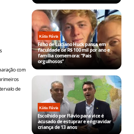
Kátia Flávia
Filho de Luciano Huck passa em
faculdade de R$ 100 mil por ano e
s
família comemora: “Pais
o
orgulhosos”
mparação com
primeiros
tervalo de
Kátia Flávia
Escolhido por Flávio para vice é
acusado de estuprar e engravidar
criança de 13 anos