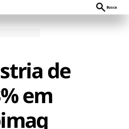
Busca
stria de
3% em
bimaq