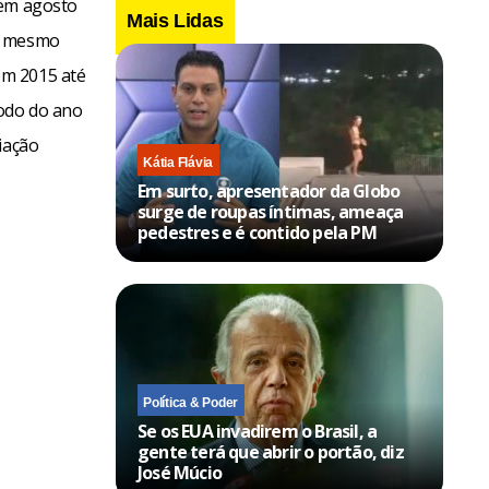
 em agosto
Mais Lidas
 o mesmo
em 2015 até
íodo do ano
iação
Kátia Flávia
Em surto, apresentador da Globo
surge de roupas íntimas, ameaça
pedestres e é contido pela PM
Política & Poder
Se os EUA invadirem o Brasil, a
gente terá que abrir o portão, diz
José Múcio