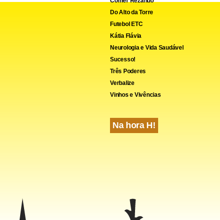
Comer Rezando
o no mesmo período do ano passado
Do Alto da Torre
Futebol ETC
Kátia Flávia
Neurologia e Vida Saudável
Sucesso!
Três Poderes
Verbalize
Vinhos e Vivências
Na hora H!