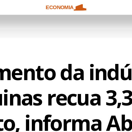
ECONOMIA
ento da indú
inas recua 3,
to, informa A