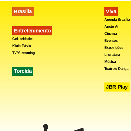
o registrad
Brasília
Viva
Agenda Brasília
Anote Aí
Entretenimento
Cinema
Celebridades
Eventos
Kátia Flávia
Exposições
TV/ Streaming
Literatura
Música
Teatro e Dança
Torcida
JBR Play