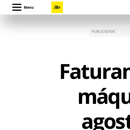
Menu
Faturam
máqu
agos