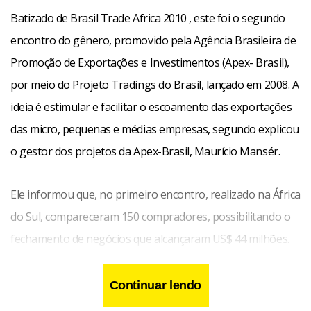
Batizado de Brasil Trade Africa 2010 , este foi o segundo
encontro do gênero, promovido pela Agência Brasileira de
Promoção de Exportações e Investimentos (Apex- Brasil),
por meio do Projeto Tradings do Brasil, lançado em 2008. A
ideia é estimular e facilitar o escoamento das exportações
das micro, pequenas e médias empresas, segundo explicou
o gestor dos projetos da Apex-Brasil, Maurício Mansér.
Ele informou que, no primeiro encontro, realizado na África
do Sul, compareceram 150 compradores, possibilitando o
fechamento de negócios que alcançaram US$ 44 milhões.
No encontro realizado agora, em São Paulo, o
comparecimento foi menor. Estiveram no evento 20
Continuar lendo
importadores africanos, vindos de Moçambique, Tanzânia,