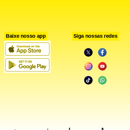
dados incorporada e adquirida pela Serasa em 2025-, e
aumentar a base de identidades válidas das empresas.
A Serasa e a ClearSale teriam acessado serviços da Unico
Baixe nosso app
Siga nossas redes
por meio da Skill Tecnologia, firma que possuía
autorização para utilizar a plataforma exclusivamente em
operações do Banco do Brasil.
Em nota, o BB diz que “acompanha o caso, que envolve
outras instituições, e destaca que sua operação e os dados
de seus clientes seguem em normalidade e segurança”.
Procurada por WhatsApp e email desde quinta-feira (11), a
Unico não se manifestou. A Skill Tecnologia foi procurada