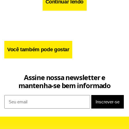
Continuar lendo
Você também pode gostar
Assine nossa newsletter e
mantenha-se bem informado
“Vamos analisar todas as observações, mas já estamos em
condições de licitar ainda neste ano as oito áreas, três em
Santos e cinco no Pará. A equipe está pronta para botar na
rua, o mais rápido possível”, disse Edinho, logo após a