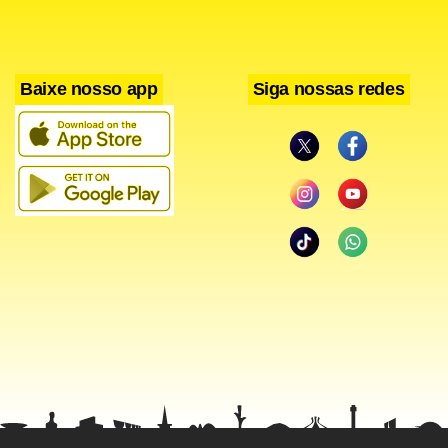
decisão do plenário da corte.
O ministro disse que, apesar da crise econômica, o setor de
Baixe nosso app
Siga nossas redes
portos está aquecido e deve haver competição pelos
terminais. “Temos nos primeiros nove meses do ano a
maior movimentação de cargas no Porto de Santos, o
agronegócio vai bem, de grãos e celulose”, comentou.
Sobre sua permanência no cargo, Edinho declarou que tem
buscado cumprir sua missão e a SEP autorizou terminais e
prorrogações que, neste ano, terão investimentos
projetados de R$ 9 bilhões.