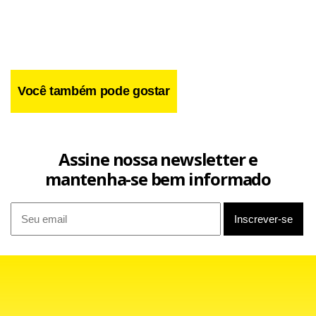
Você também pode gostar
Assine nossa newsletter e
mantenha-se bem informado
“Os municípios não têm como pagar essa dívida”, diz o
presidente da CNM, Paulo Ziulkoski. Ele reconhece, porém,
que o parcelamento será uma solução passageira –