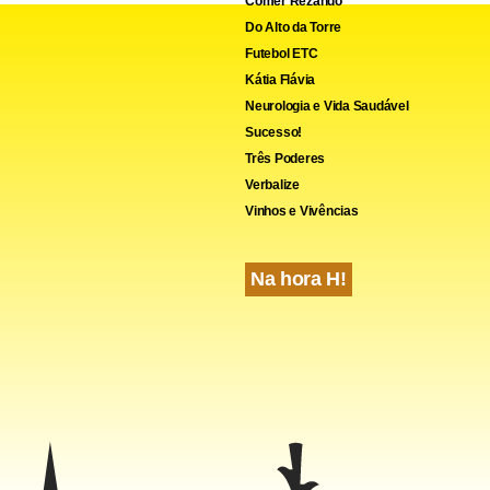
Comer Rezando
Do Alto da Torre
Futebol ETC
Kátia Flávia
Neurologia e Vida Saudável
Sucesso!
Três Poderes
Verbalize
Vinhos e Vivências
Na hora H!