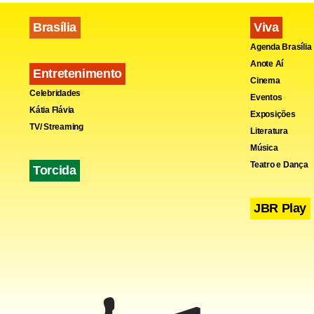
Brasília
Viva
Agenda Brasília
Anote Aí
Entretenimento
Cinema
Celebridades
Eventos
Kátia Flávia
Exposições
TV/ Streaming
Literatura
Música
Teatro e Dança
Torcida
JBR Play