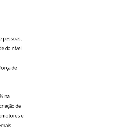
e pessoas,
de do nível
força de
7% na
criação de
tomotores e
demais