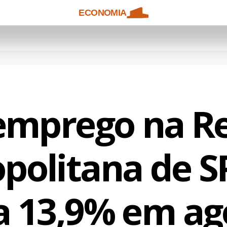
ECONOMIA
emprego na Re
politana de S
a 13,9% em ag