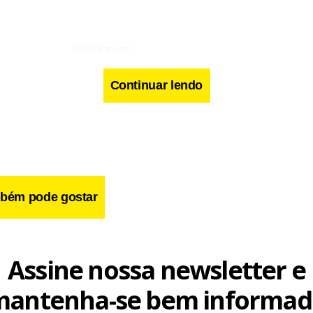
Continuar lendo
bém pode gostar
Assine nossa newsletter e
mantenha-se bem informad