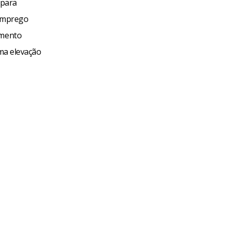
 para
semprego
amento
ima elevação