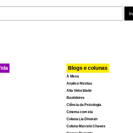
cebook
WhatsApp
LinkedIn
Twitter
X
Telegram
Share
Vida
Blogs e colunas
À Mesa
Analice Nicolau
Alta Velocidade
Bastidores
Ciência da Psicologia
Cinema com ela
Coluna Lia Dinorah
Coluna Marcelo Chaves