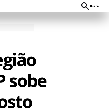
Busca
gião
P sobe
osto