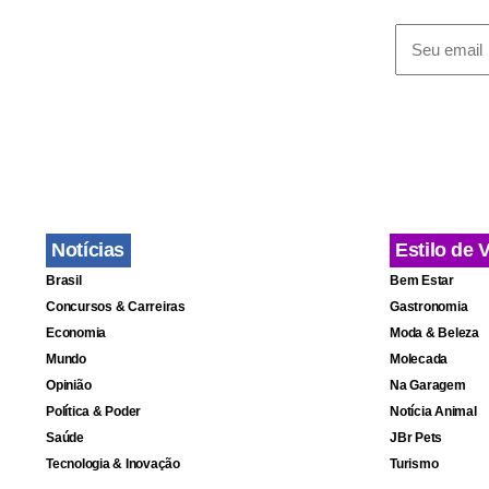
Fa
Notícias
Estilo de 
Brasil
Bem Estar
Concursos & Carreiras
Gastronomia
Economia
Moda & Beleza
Mundo
Molecada
Opinião
Na Garagem
Política & Poder
Notícia Animal
Saúde
JBr Pets
Tecnologia & Inovação
Turismo