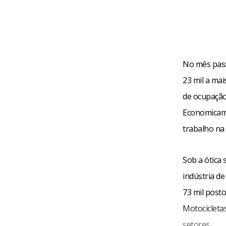
No mês pass
23 mil a mai
de ocupação
Economicame
trabalho na 
Sob a ótica 
indústria de
73 mil post
Motocicleta
setores.