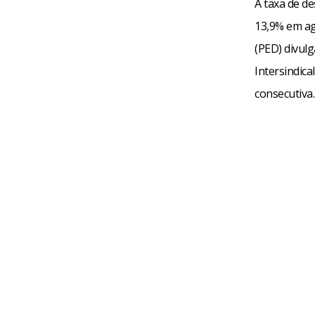
A taxa de d
13,9% em ag
(PED) divul
Intersindica
consecutiva.