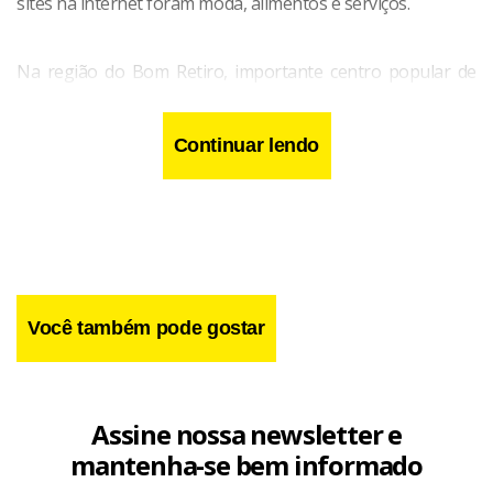
sites na internet foram moda, alimentos e serviços.
Na região do Bom Retiro, importante centro popular de
compras de São Paulo, cerca 75% dos lojistas aderiram a
algum meio de vendas online, diz o vice-presidente da
Continuar lendo
Câmara de Dirigentes Lojistas da região, Nelson Tranquez.
Segundo ele, a pandemia chegou num momento em que
as empresas ainda se recuperavam de crises passadas.
Você também pode gostar
Assine nossa newsletter e
mantenha-se bem informado