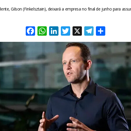
nte, Gilson (Finkelsztain), deixará a empresa no final de junho para assu
Facebook
WhatsApp
LinkedIn
Twitter
X
Telegra
Share