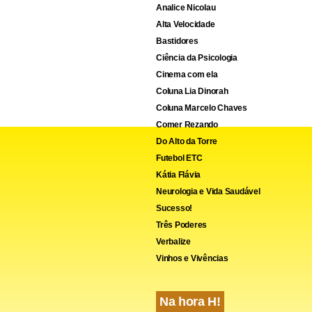
Analice Nicolau
Alta Velocidade
Bastidores
Ciência da Psicologia
Cinema com ela
Coluna Lia Dinorah
Coluna Marcelo Chaves
Comer Rezando
Do Alto da Torre
cebook
WhatsApp
LinkedIn
Twitter
X
Telegram
Share
Futebol ETC
Kátia Flávia
Neurologia e Vida Saudável
Sucesso!
Três Poderes
Verbalize
Vinhos e Vivências
Na hora H!