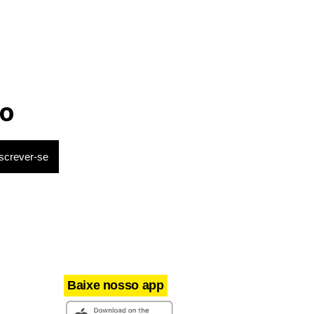
o Capital e,
termos da
o
Baixe nosso app