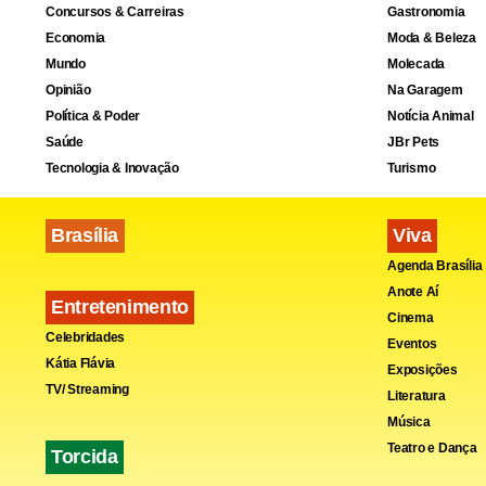
Concursos & Carreiras
Gastronomia
Economia
Moda & Beleza
Mundo
Molecada
Opinião
Na Garagem
Política & Poder
Notícia Animal
Saúde
JBr Pets
Tecnologia & Inovação
Turismo
Fa
Brasília
Viva
Agenda Brasília
Anote Aí
Entretenimento
Cinema
Celebridades
Eventos
Kátia Flávia
Exposições
TV/ Streaming
Literatura
Música
Teatro e Dança
Torcida