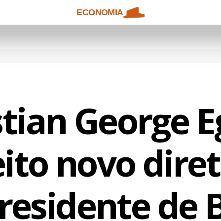
ECONOMIA
stian George E
eito novo diret
residente de 