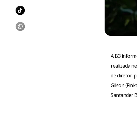
A B3 inform
realizada n
de diretor-
Gilson (Fink
Santander Br