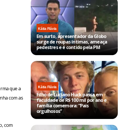
Kátia Flávia
Em surto, apresentador da Globo
surge de roupas íntimas, ameaça
pedestres e é contido pela PM
Kátia Flávia
irma que a
Filho de Luciano Huck passa em
inha com as
faculdade de R$ 100 mil por ano e
família comemora: “Pais
orgulhosos”
ro, com