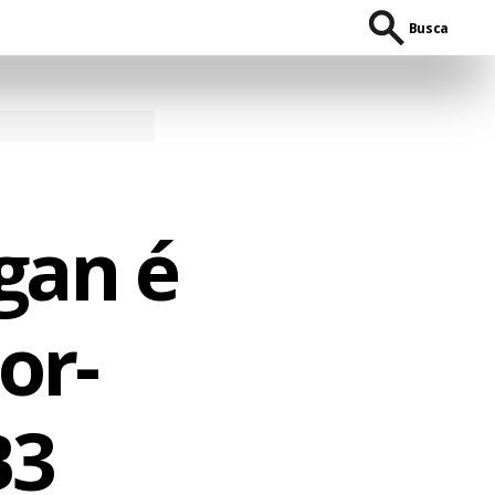
Busca
gan é
or-
B3