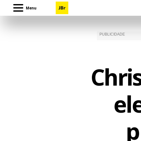
Menu
Chri
el
p