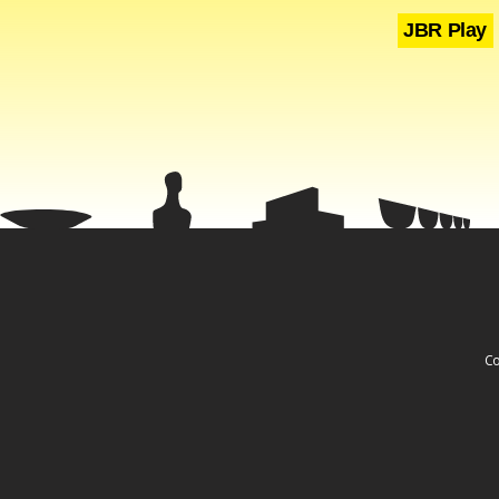
JBR Play
Co