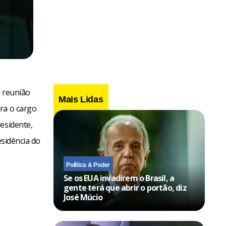
m reunião
Mais Lidas
ra o cargo
esidente,
esidência do
Política & Poder
Se os EUA invadirem o Brasil, a
gente terá que abrir o portão, diz
José Múcio