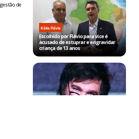
 gestão de
Kátia Flávia
Escolhido por Flávio para vice é
acusado de estuprar e engravidar
criança de 13 anos
Política & Poder
Milei volta a chamar Lula de ‘ladrão’
e ‘corrupto’