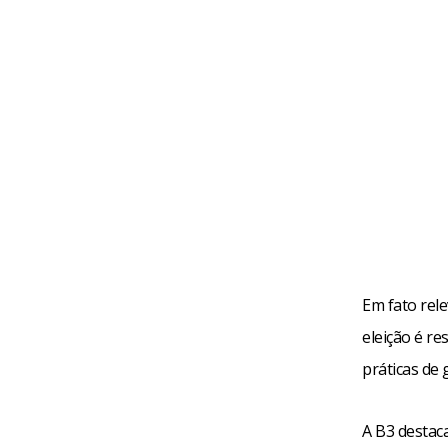
Em fato rel
eleição é r
práticas de
A B3 destac