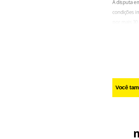
A disputa em
condições i
por mais 30
contrato de
de receitas.
Você tam