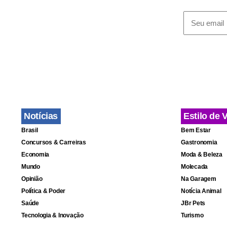
A concessão
tinha e que
caso fosse 
Notícias
Estilo de 
usina de Sã
Brasil
Bem Estar
ação e ainda
Concursos & Carreiras
Gastronomia
Economia
Moda & Beleza
Outra conce
Mundo
Molecada
Opinião
Na Garagem
Porém, no c
Política & Poder
Notícia Animal
concessão c
Saúde
JBr Pets
Tecnologia & Inovação
Turismo