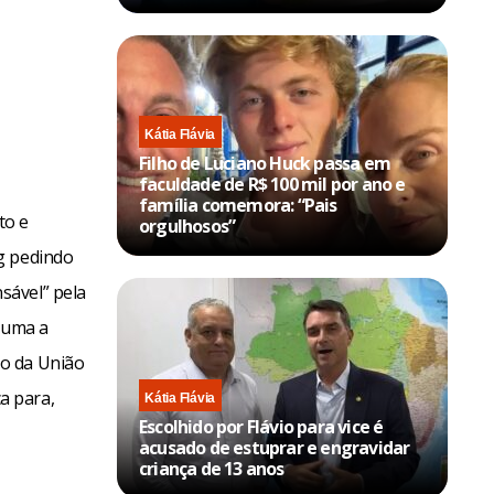
Kátia Flávia
Filho de Luciano Huck passa em
faculdade de R$ 100 mil por ano e
família comemora: “Pais
to e
orgulhosos”
g pedindo
sável” pela
ssuma a
ão da União
a para,
Kátia Flávia
Escolhido por Flávio para vice é
acusado de estuprar e engravidar
criança de 13 anos