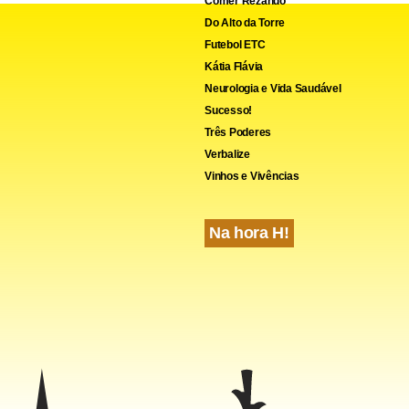
Comer Rezando
Do Alto da Torre
Futebol ETC
Kátia Flávia
Neurologia e Vida Saudável
Sucesso!
Três Poderes
Verbalize
Vinhos e Vivências
Na hora H!
cebook
WhatsApp
LinkedIn
Twitter
X
Telegram
Share