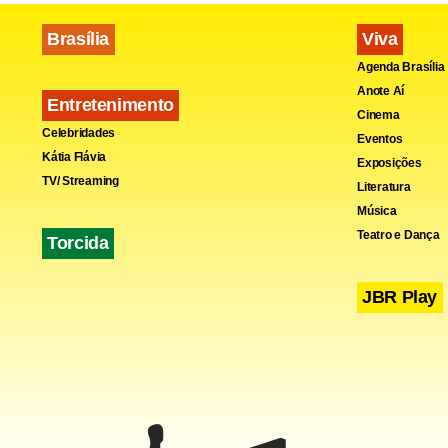
Brasília
Viva
Agenda Brasília
Anote Aí
Entretenimento
Cinema
Celebridades
Eventos
Kátia Flávia
Exposições
TV/ Streaming
Literatura
Música
Teatro e Dança
Torcida
JBR Play
Fa