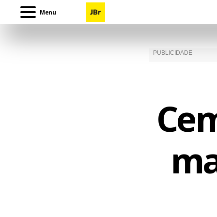
Menu
Cem
ma