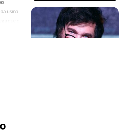
as
 da usina
lega que o
sem redução
Política & Poder
Milei volta a chamar Lula de ‘ladrão’
e ‘corrupto’
o