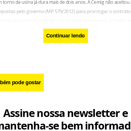
 torno da usina já dura mais de dois anos. A Cemig não aceitou 
mpostas pelo governo (MP 579/2012) para prorrogar o contrato
 anos, que previam redução nas receitas da empresa. A Cemig a
 Jaguara permite mais uma renovação automática por 20 anos 
Continuar lendo
bém pode gostar
Assine nossa newsletter e
mantenha-se bem informad