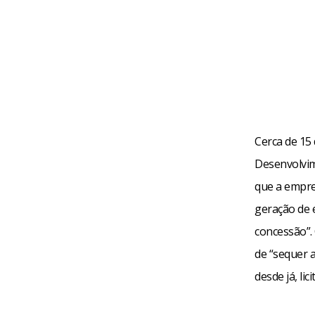
Cerca de 15 
Desenvolvim
que a empre
geração de 
concessão”.
de “sequer 
desde já, lic