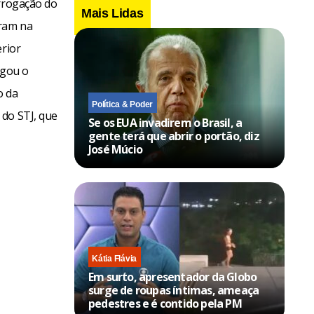
orrogação do
Mais Lidas
aram na
erior
ogou o
o da
Política & Poder
 do STJ, que
Se os EUA invadirem o Brasil, a
gente terá que abrir o portão, diz
José Múcio
Kátia Flávia
Em surto, apresentador da Globo
surge de roupas íntimas, ameaça
pedestres e é contido pela PM