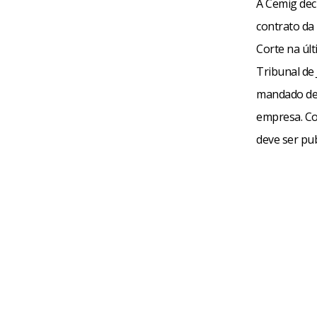
A Cemig dec
contrato da
Corte na últ
Tribunal de 
mandado de 
empresa. Co
deve ser pu