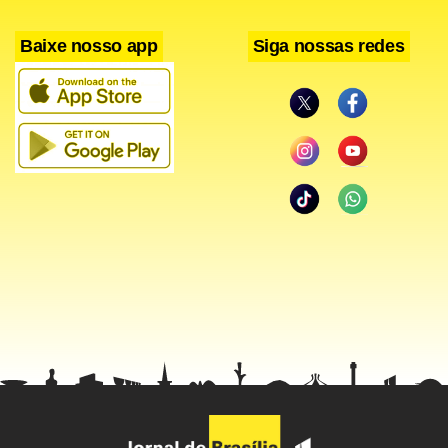
houve uma operação e não o que poderia ser uma
negativa cabal, de que não há nenhuma informação sobre
Baixe nosso app
Siga nossas redes
isso.”
O relatório recomenda que o Ministério da Defesa, em
parceria com a Comissão Especial de Mortos e
Desaparecidos Políticos (CEMDP), da Secretaria Especial
dos Direitos Humanos (SEDH), mantenha uma instância
administrativa aberta para que militares da ativa e da
reserva forneçam informações sobre a localização dos
restos mortais dos desaparecidos ou de documentos que
contribuam para o esclarecimento dos fatos. Os
depoimentos serão mantidos sob sigilo.