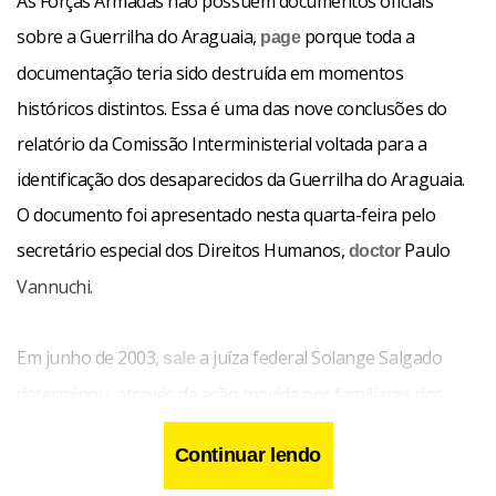
As Forças Armadas não possuem documentos oficiais
sobre a Guerrilha do Araguaia,
porque toda a
page
documentação teria sido destruída em momentos
históricos distintos. Essa é uma das nove conclusões do
relatório da Comissão Interministerial voltada para a
identificação dos desaparecidos da Guerrilha do Araguaia.
O documento foi apresentado nesta quarta-feira pelo
secretário especial dos Direitos Humanos,
Paulo
doctor
Vannuchi.
Em junho de 2003,
a juíza federal Solange Salgado
sale
determinou, através de ação movida por familiares dos
desaparecidos do Araguaia, que fosse quebrado o sigilo
Continuar lendo
das informações militares referentes a todas as operações