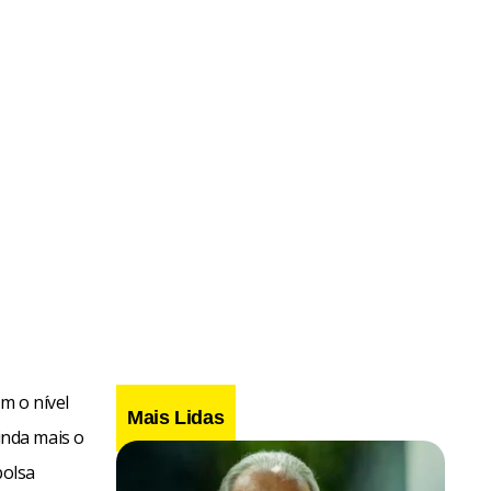
m o nível
Mais Lidas
inda mais o
bolsa