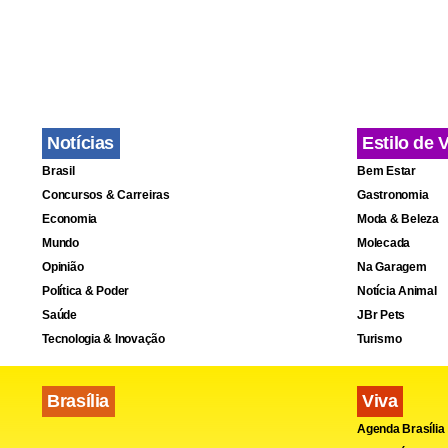
“Hoje tudo é
Nossa ideia
de Valores M
Notícias
Estilo de 
publicações 
Brasil
Bem Estar
vetada.
Concursos & Carreiras
Gastronomia
Economia
Moda & Beleza
Derivativo
Mundo
Molecada
Opinião
Na Garagem
Política & Poder
Notícia Animal
Saúde
JBr Pets
Tecnologia & Inovação
Turismo
Brasília
Viva
Agenda Brasília