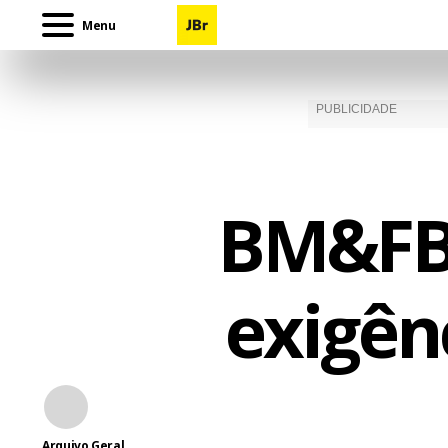
Menu
BM&FBo
exigên
Arquivo Geral