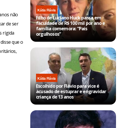
Kátia Flávia
 anos não
Filho de Luciano Huck passa em
faculdade de R$ 100 mil por ano e
xar de ser
família comemora: “Pais
 rígida
orgulhosos”
 disse que o
ritários,
Kátia Flávia
Escolhido por Flávio para vice é
acusado de estuprar e engravidar
criança de 13 anos