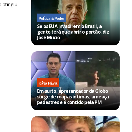
o atingiu
Política & Poder
Se os EUA invadirem o Brasil, a
gente terá que abrir o portão, diz
José Múcio
Kátia Flávia
Em surto, apresentador da Globo
surge de roupas íntimas, ameaça
pedestres e é contido pela PM