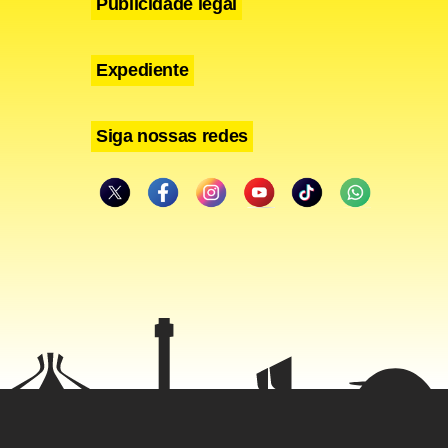
Publicidade legal
Expediente
Siga nossas redes
eiras (IOF)
elo governo
a