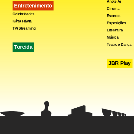
Anote Aí
Entretenimento
Cinema
Celebridades
Eventos
Kátia Flávia
Exposições
TV/ Streaming
Literatura
Música
Teatro e Dança
Torcida
JBR Play
O president
sobre deriv
a qualquer 
investiment
Fa