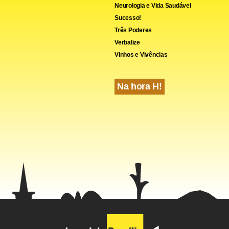
Neurologia e Vida Saudável
Sucesso!
Três Poderes
Verbalize
Vinhos e Vivências
Na hora H!
e da BM&FBovespa disse que o Imposto sobre Operações Financ
ativos é uma medida macroprudencial e que pode ser retirada p
momento. No final do ano passado, o governo retirou o IOF par
os estrangeiros em ações, que antes era de 2%.
cebook
WhatsApp
LinkedIn
Twitter
X
Telegram
Share