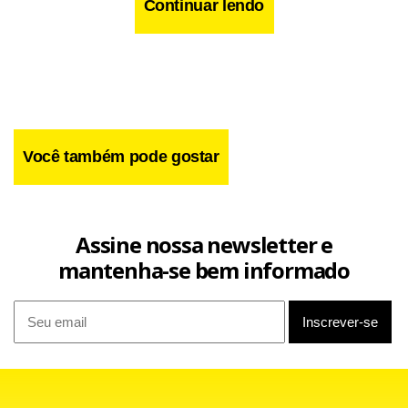
Continuar lendo
bancos médios quanto para instituições grandes.”
Você também pode gostar
Assine nossa newsletter e
mantenha-se bem informado