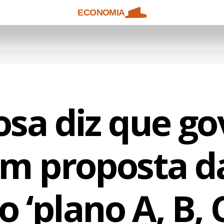
ECONOMIA
sa diz que g
m proposta d
 ‘plano A, B, C