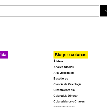
azo, o ministro defende ações para aumentar a produtividade, 
o da mão de obra e a produção industrial. “Achamos que é possí
rescimento da economia brasileira para 3% no médio prazo”, ac
Vida
Blogs e colunas
À Mesa
Analice Nicolau
Alta Velocidade
Bastidores
Ciência da Psicologia
Cinema com ela
Coluna Lia Dinorah
Coluna Marcelo Chaves