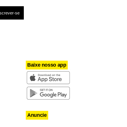
a
vel
rescentou.
Baixe nosso app
Anuncie