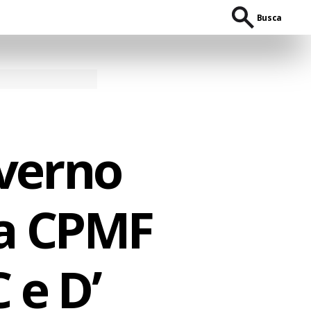
Busca
overno
a CPMF
 e D’