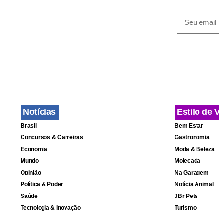
No médio pr
formalizaçã
recuperar c
Medidas
Notícias
Estilo de 
Brasil
Bem Estar
Concursos & Carreiras
Gastronomia
Economia
Moda & Beleza
Mundo
Molecada
Opinião
Na Garagem
Política & Poder
Notícia Animal
Saúde
JBr Pets
Tecnologia & Inovação
Turismo