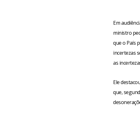
Em audiênci
ministro pe
que o País 
incertezas s
as incerteza
Ele destacou
que, segundo
desoneraçõe