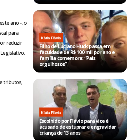
ste ano -, o
scal para
Kátia Flávia
or reduzir
Filho de Luciano Huck passa em
faculdade de R$ 100 mil por ano e
Legislativo,
família comemora: “Pais
orgulhosos”
e tributos,
Kátia Flávia
Escolhido por Flávio para vice é
acusado de estuprar e engravidar
criança de 13 anos