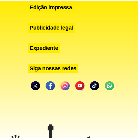
Edição impressa
Publicidade legal
Expediente
sso
 à Casa.
Siga nossas redes
juros sobre
o orçamento
uele momento
sável por