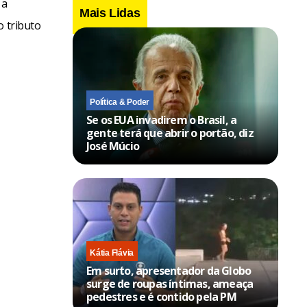
 a
Mais Lidas
o tributo
Política & Poder
Se os EUA invadirem o Brasil, a
gente terá que abrir o portão, diz
José Múcio
Kátia Flávia
Em surto, apresentador da Globo
surge de roupas íntimas, ameaça
pedestres e é contido pela PM