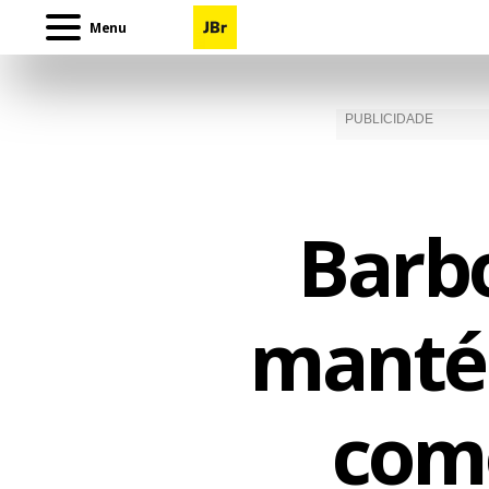
Menu
Barbo
manté
como