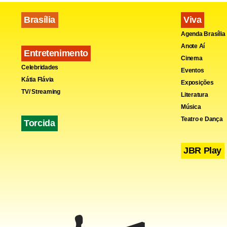
Brasília
Viva
Agenda Brasília
Anote Aí
Entretenimento
Cinema
Celebridades
Eventos
Kátia Flávia
Exposições
TV/ Streaming
Literatura
Música
Fa
Teatro e Dança
Torcida
JBR Play