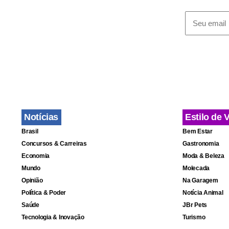
ressaltou q
aumento de 
Executivo e 
que o gover
sessão que e
Barbosa pre
Notícias
Estilo de 
sendo desen
Brasil
Bem Estar
Concursos & Carreiras
Gastronomia
Economia
Moda & Beleza
Mundo
Molecada
Opinião
Na Garagem
Política & Poder
Notícia Animal
Saúde
JBr Pets
Tecnologia & Inovação
Turismo