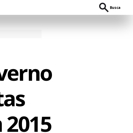
Busca
overno
tas
 2015