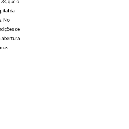
 28, que o
pital da
s. No
ndições de
a abertura
, mas