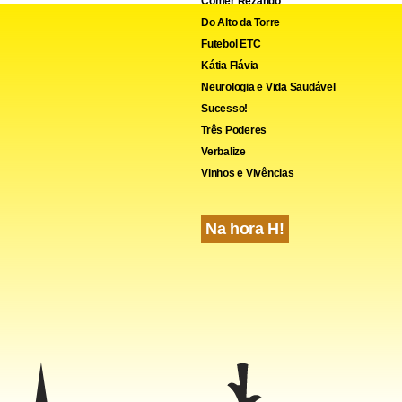
Comer Rezando
Do Alto da Torre
Futebol ETC
Kátia Flávia
Neurologia e Vida Saudável
Sucesso!
Três Poderes
Verbalize
Vinhos e Vivências
cebook
WhatsApp
LinkedIn
Twitter
X
Telegram
Share
Na hora H!