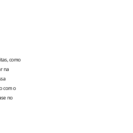
itas, como
ar na
ssa
do com o
ase no