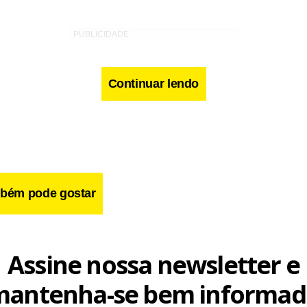
Continuar lendo
bém pode gostar
Assine nossa newsletter e
mantenha-se bem informad
tenção de 26 vetos pelo Congresso na semana passada, Barb