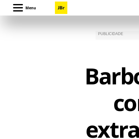
Menu
Barbo
co
extr