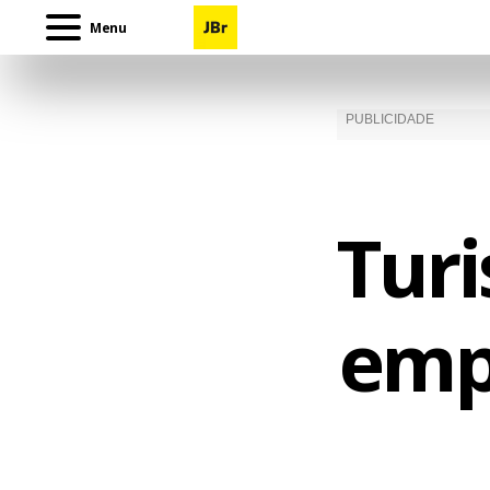
Menu
Turi
emp