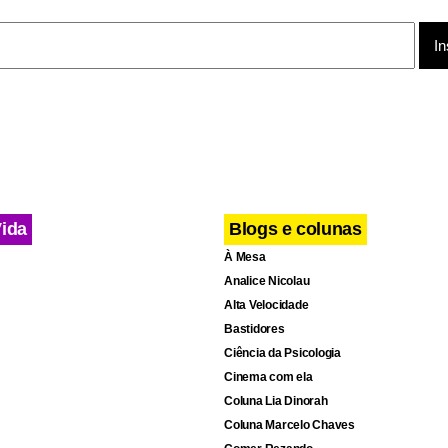
Vida
Blogs e colunas
À Mesa
Analice Nicolau
Alta Velocidade
Bastidores
Ciência da Psicologia
Cinema com ela
ista político da Universidade de Brasília (UnB), João Paulo Peixoto
Coluna Lia Dinorah
 “viajar para consumir”, devido à diferença de preços praticados 
Coluna Marcelo Chaves