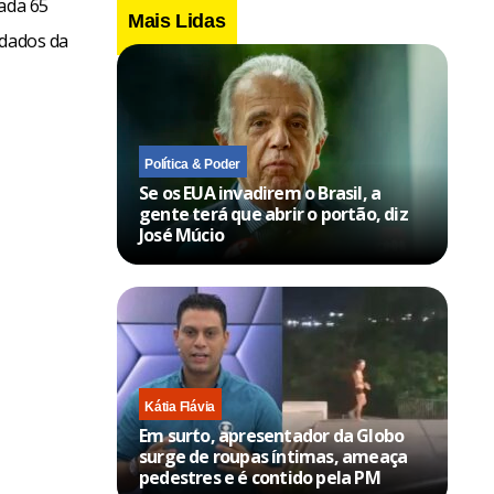
cada 65
Mais Lidas
 dados da
Política & Poder
Se os EUA invadirem o Brasil, a
gente terá que abrir o portão, diz
José Múcio
Kátia Flávia
Em surto, apresentador da Globo
surge de roupas íntimas, ameaça
pedestres e é contido pela PM