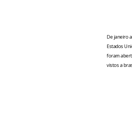
De janeiro a
Estados Uni
foram abert
vistos a br