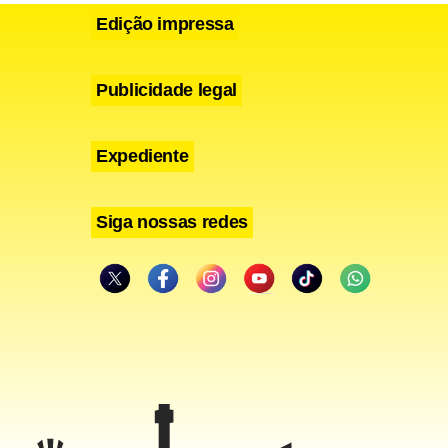
antes o foco
Edição impressa
ovo, pessoas
Publicidade legal
Expediente
cham-Rio),
Siga nossas redes
e crédito
os. “A
e aumento
aumento de