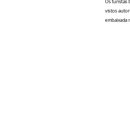
Os turistas
vistos auto
embaixada n