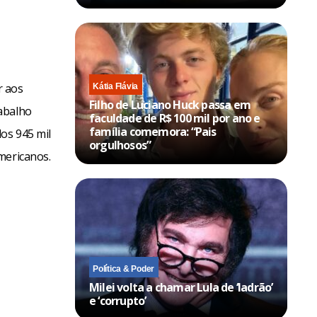
r aos
Kátia Flávia
Filho de Luciano Huck passa em
rabalho
faculdade de R$ 100 mil por ano e
família comemora: “Pais
os 945 mil
orgulhosos”
mericanos.
Política & Poder
Milei volta a chamar Lula de ‘ladrão’
e ‘corrupto’