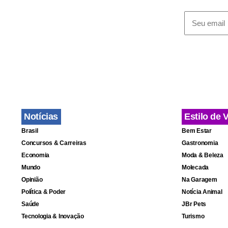
Notícias
Estilo de 
Brasil
Bem Estar
Concursos & Carreiras
Gastronomia
Economia
Moda & Beleza
Mundo
Molecada
Opinião
Na Garagem
Política & Poder
Notícia Animal
Para o cient
Saúde
JBr Pets
Tecnologia & Inovação
Turismo
brasileiro é