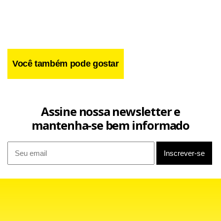
Facebook
WhatsApp
LinkedIn
Twitter
X
Telegram
Share
Você também pode gostar
Assine nossa newsletter e
mantenha-se bem informado