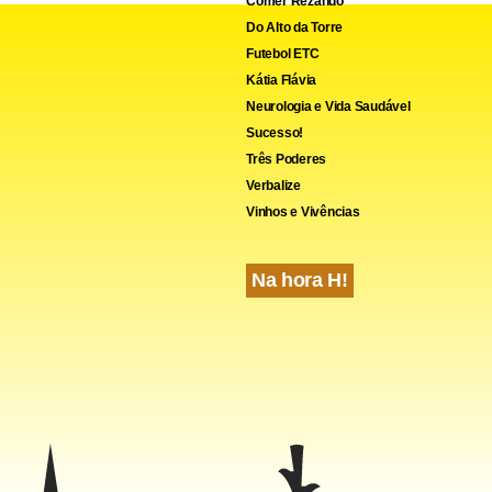
Comer Rezando
Do Alto da Torre
Futebol ETC
Kátia Flávia
Neurologia e Vida Saudável
Sucesso!
Três Poderes
Verbalize
Vinhos e Vivências
Na hora H!
gos da Cura, 2.419 pessoas pediram informações ou se manifes
a, entre elas o médico Renato Meneguello, que lembrou que a s
endida. Advogados se dispuseram a entrar com ações gratuitas 