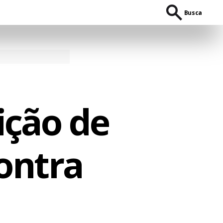
Busca
ição de
ontra