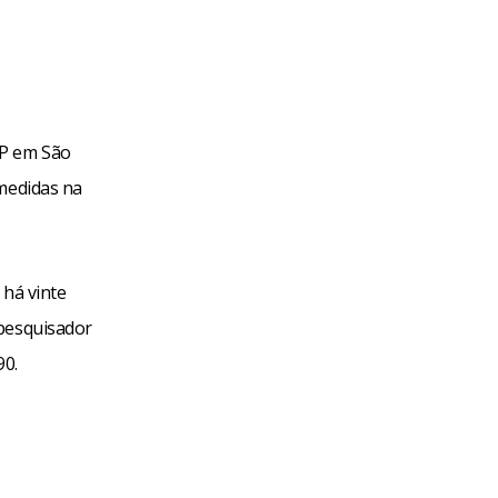
SP em São
 medidas na
 há vinte
 pesquisador
90.