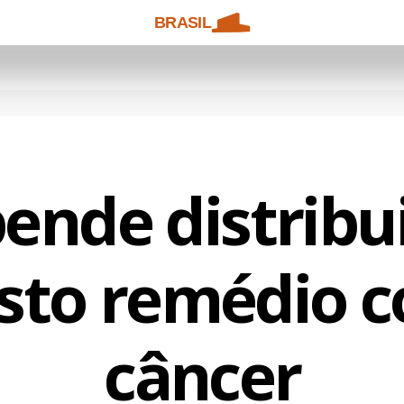
BRASIL
pende distribu
sto remédio c
câncer