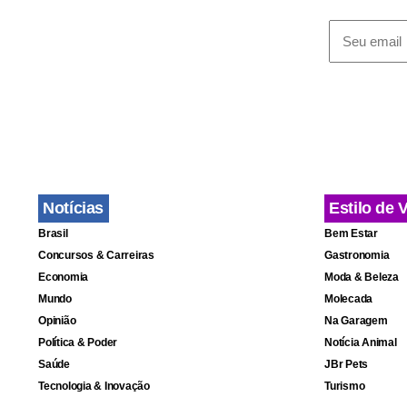
liminares p
Com a divul
Amigos da C
Kennedy Wit
medicamento
desenvolvid
Notícias
Estilo de 
Brasil
Bem Estar
Witthoef co
Concursos & Carreiras
Gastronomia
Em 18 dias, 
Economia
Moda & Beleza
passou a pro
Mundo
Molecada
Opinião
Na Garagem
ainda respo
Política & Poder
Notícia Animal
Saúde
JBr Pets
Tecnologia & Inovação
Turismo