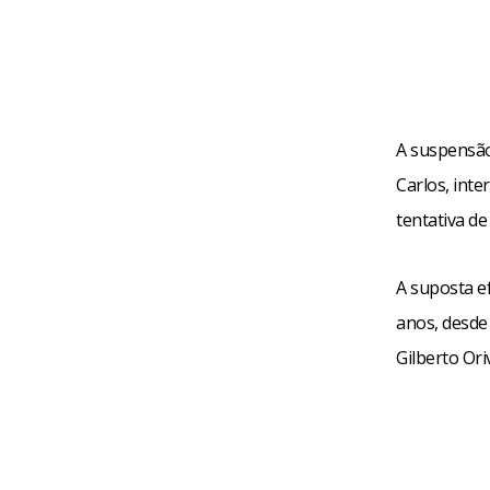
A suspensão
Carlos, int
tentativa de
A suposta ef
anos, desde
Gilberto Ori