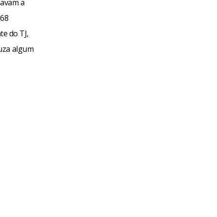
gavam a
368
te do TJ,
duza algum