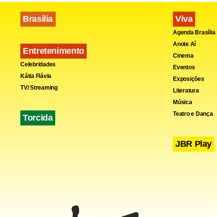
Brasília
Viva
Agenda Brasília
Anote Aí
Entretenimento
Cinema
Celebridades
Eventos
Kátia Flávia
Exposições
TV/ Streaming
Literatura
Música
Teatro e Dança
Torcida
JBR Play
No site Ami
a fosfoamin
nunca foi v