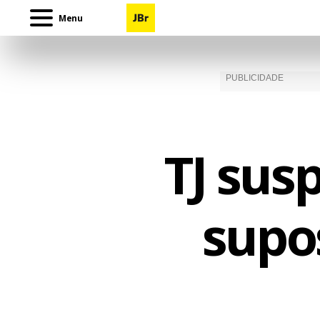
Menu
TJ sus
supo