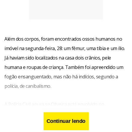
Além dos corpos, foram encontrados ossos humanos no
imóvel na segunda-feira, 28: um fêmur, uma tíbia e um ílio.
Já haviam sido localizados na casa dois crânios, pele
humana e roupas de criança. Também foi apreendido um
fogão ensanguentado, mas não há indícios, segundo a
polícia, de canibalismo.
A Polícia Civil apura se Oliveira está envolvido no
desaparecimento de pelo menos outras cinco pessoas na
Continuar lendo
região. De acordo com os investigadores, uma das vítimas