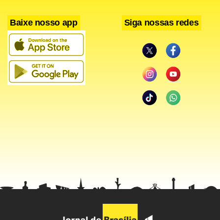
Baixe nosso app
Siga nossas redes
O pintor já tinha antecedentes criminais e chegou a ficar
preso durante 20 anos por duas condenações por
homicídio. Segundo moradores da região, Oliveira
aparentava ser uma pessoa “normal e tranquila”.
Monstro
Para os vizinhos, Oliveira é o “Monstro da Alba”. “Ele é um
monstro”, repetia a aposentada Ednéia Gonçalves, de 64
anos, às crianças que rodeavam a casa do suspeito. A
família do acusado teve de fugir do local por ameaça de
represália dos moradores.