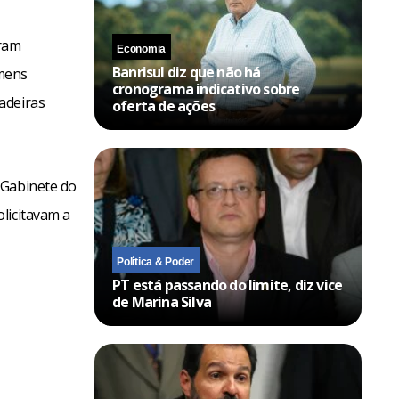
oram
Economia
Banrisul diz que não há
omens
cronograma indicativo sobre
adeiras
oferta de ações
 Gabinete do
licitavam a
Política & Poder
PT está passando do limite, diz vice
de Marina Silva