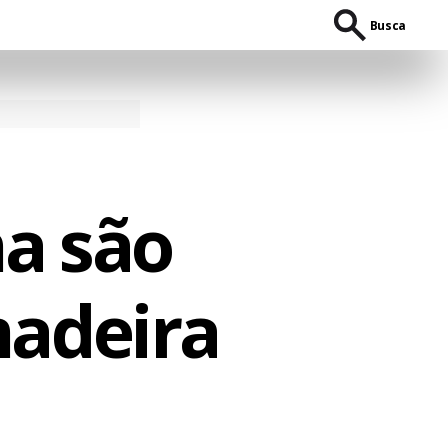
Busca
a são
madeira