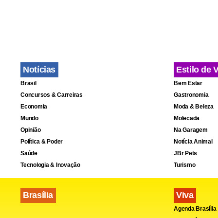
Notícias
Estilo de 
Brasil
Bem Estar
Concursos & Carreiras
Gastronomia
Economia
Moda & Beleza
Mundo
Molecada
Opinião
Na Garagem
Política & Poder
Notícia Animal
Saúde
JBr Pets
Tecnologia & Inovação
Turismo
Brasília
Viva
Agenda Brasília