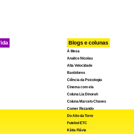
Vida
Blogs e colunas
À Mesa
Analice Nicolau
Alta Velocidade
Bastidores
Ciência da Psicologia
Cinema com ela
Coluna Lia Dinorah
Coluna Marcelo Chaves
Comer Rezando
Do Alto da Torre
Futebol ETC
Kátia Flávia