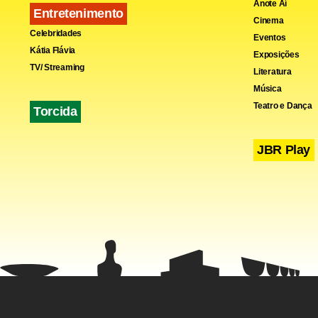
Anote Aí
Entretenimento
Cinema
Celebridades
Eventos
Kátia Flávia
Exposições
TV/ Streaming
Literatura
Música
Teatro e Dança
Torcida
JBR Play