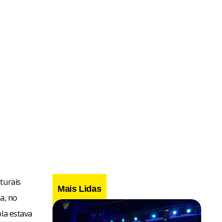
turais
Mais Lidas
a, no
pla estava