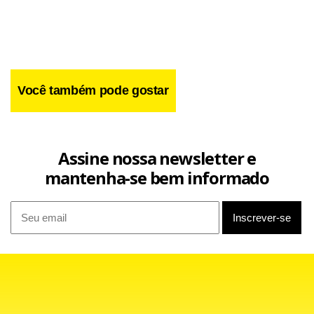
Você também pode gostar
Assine nossa newsletter e
mantenha-se bem informado
Para a coordenadora do projeto de combate ao tráfico de
pessoas, Thaís Dumet, essa situação é um problema
histórico que precisa ser combatida e mudada.
"O tráfico de pessoas no Brasil é algo que vem desde a