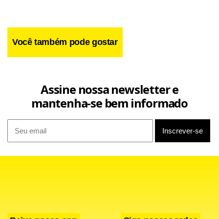
Você também pode gostar
Assine nossa newsletter e
mantenha-se bem informado
Na sexta-feira, o prefeito de São Paulo, Fernando Haddad
(PT), afirmou que há um foco de dengue na região do
Jaguaré, na zona oeste da capital paulista. De acordo com
ele, porém, trata-se de um caso “extraordinário”, não
verificado em outras regiões da cidade.