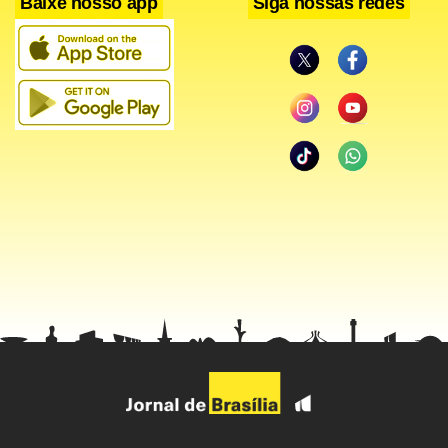
Baixe nosso app
Siga nossas redes
Em apenas uma semana, o número de casos de dengue
registrados em São Paulo no acumulado do ano cresceu
55%, segundo dados da Secretaria Municipal da Saúde.
Desde 1º de janeiro, foram notificados 1.166 casos da
doença. No balanço anterior, divulgado há uma semana,
eram 751.
Haddad também pediu que a população contribua para
diminuir a incidência da dengue. Como medida preventiva, a
população não deve permitir o acúmulo de água em locais
a céu aberto, como costuma ocorrer em vasos de plantas,
caixas d’água, embalagens e lixo expostos e piscinas sem
tratamento adequado com cloro.