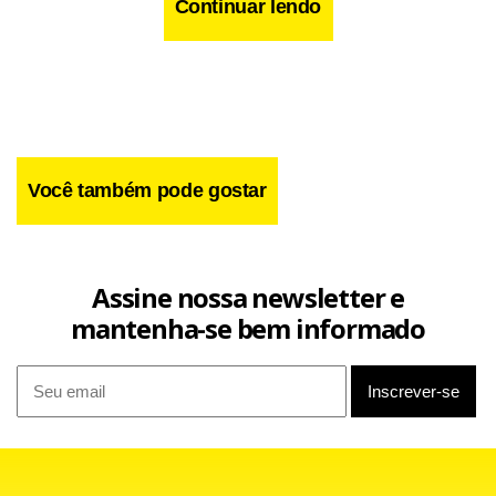
projeto social. “Eu vim ontem para o centro e se soubesse
Continuar lendo
que teria greve eu não sairia de casa. Agora, sem ônibus,
como vou fazer para chegar em casa?” indagou.
Você também pode gostar
Assine nossa newsletter e
mantenha-se bem informado