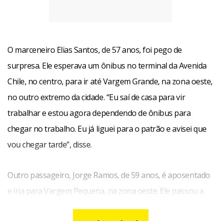
O marceneiro Elias Santos, de 57 anos, foi pego de
surpresa. Ele esperava um ônibus no terminal da Avenida
Chile, no centro, para ir até Vargem Grande, na zona oeste,
no outro extremo da cidade. “Eu saí de casa para vir
trabalhar e estou agora dependendo de ônibus para
chegar no trabalho. Eu já liguei para o patrão e avisei que
vou chegar tarde”, disse.
Outro passageiro, Jorge Ramos, de 59 anos, é aposentado
e iria para Vargem Pequena, na zona oeste. Ele passou a
noite na Igreja de Santana, no centro, onde participa de um