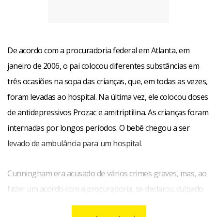
De acordo com a procuradoria federal em Atlanta, em
janeiro de 2006, o pai colocou diferentes substâncias em
três ocasiões na sopa das crianças, que, em todas as vezes,
foram levadas ao hospital. Na última vez, ele colocou doses
de antidepressivos Prozac e amitriptilina. As crianças foram
internadas por longos períodos. O bebê chegou a ser
levado de ambulância para um hospital.
Cunningham era acusado de vários crimes graves, mas, ao
fazer um acordo com a procuradoria, se declarou culpado
apelas de ter apresentado queixas falsas. Ele pode ser