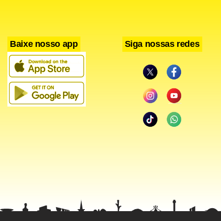
Baixe nosso app
Siga nossas redes
Um acidente entre um ônibus da empresa Rápido Brasília e
um Kadett causou um grande engarrafamento na QNN 21,
da Ceilândia,
próximo ao Centro
visit web
adiposity
Educacional nº 7.