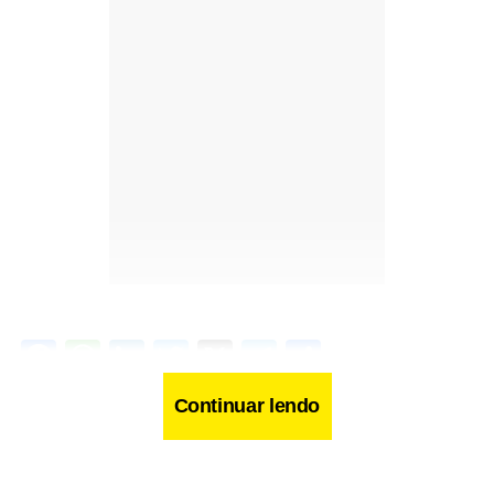
Facebook
WhatsApp
LinkedIn
Twitter
X
Telegram
Share
Continuar lendo