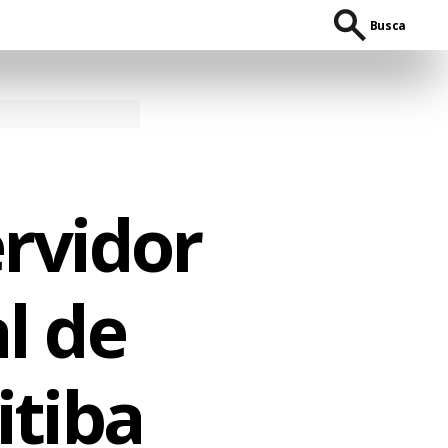
Busca
ervidor
l de
itiba