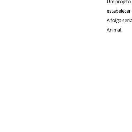
Um projeto d
estabelecer 
A folga ser
Animal.