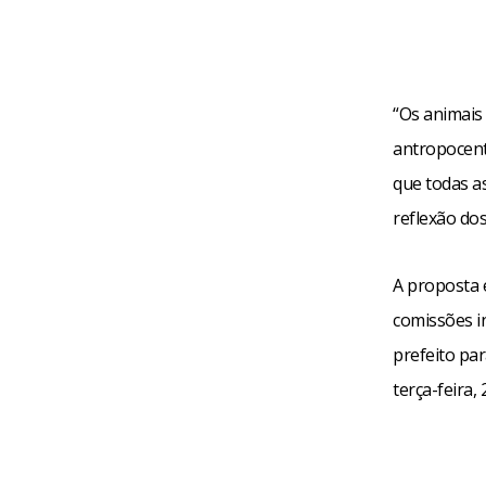
“Os animais
antropocent
que todas as
reflexão do
A proposta 
comissões i
prefeito par
terça-feira, 