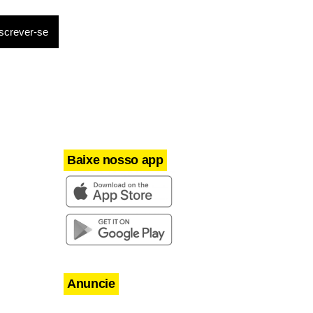
jeto
itiba. A
uge,
nteados e
Baixe nosso app
Anuncie