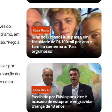
vez do
Kátia Flávia
ntrismo, em
Filho de Luciano Huck passa em
faculdade de R$ 100 mil por ano e
ão. “Peço a
família comemora: “Pais
orgulhosos”
ssar por
a sanção do
vo nesta
Kátia Flávia
Escolhido por Flávio para vice é
acusado de estuprar e engravidar
criança de 13 anos