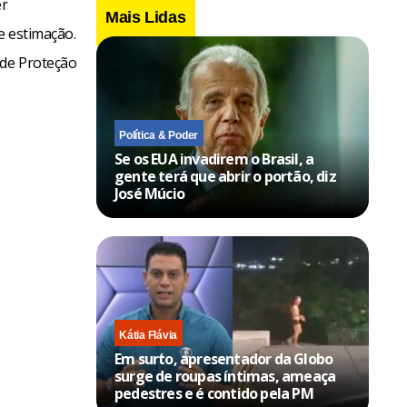
er
Mais Lidas
e estimação.
 de Proteção
Política & Poder
Se os EUA invadirem o Brasil, a
gente terá que abrir o portão, diz
José Múcio
Kátia Flávia
Em surto, apresentador da Globo
surge de roupas íntimas, ameaça
pedestres e é contido pela PM