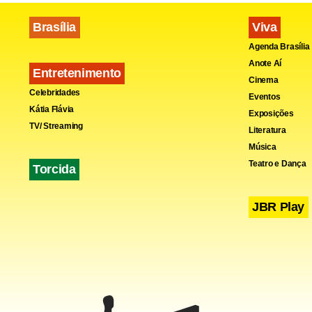
Brasília
Viva
Agenda Brasília
Anote Aí
Entretenimento
Cinema
Fa
Celebridades
Eventos
Kátia Flávia
Exposições
TV/ Streaming
Literatura
Música
Teatro e Dança
Torcida
JBR Play