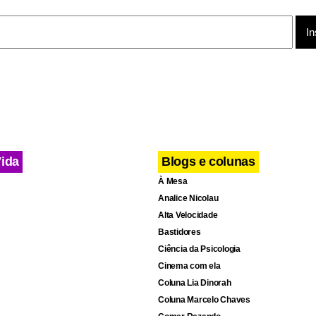
ria estabelecida por um dia consecutivo à morte do animal. O pro
artigo 89 do Estatuto dos Funcionários Públicos Municipais de Cur
a oito dias consecutivos de faltas devido ao falecimento de cônj
 pais, filhos, avós, netos e irmãos. Se a morte for de sogros, e
licença poderá ser de dois dias consecutivos.
Vida
Blogs e colunas
À Mesa
Analice Nicolau
Alta Velocidade
Bastidores
Ciência da Psicologia
Cinema com ela
Coluna Lia Dinorah
Coluna Marcelo Chaves