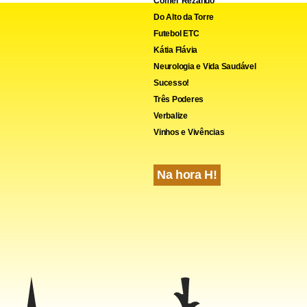
Comer Rezando
Do Alto da Torre
Futebol ETC
Kátia Flávia
Neurologia e Vida Saudável
cebook
WhatsApp
LinkedIn
Twitter
X
Telegram
Share
Sucesso!
Três Poderes
Verbalize
Vinhos e Vivências
Na hora H!