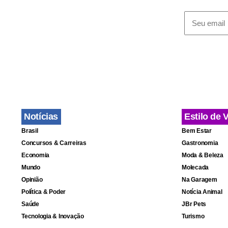
A licença se
alteraria o 
norma facult
companheiro,
cunhados, a 
Notícias
Estilo de 
Brasil
Bem Estar
Concursos & Carreiras
Gastronomia
Economia
Moda & Beleza
Mundo
Molecada
Opinião
Na Garagem
Política & Poder
Notícia Animal
Saúde
JBr Pets
Tecnologia & Inovação
Turismo