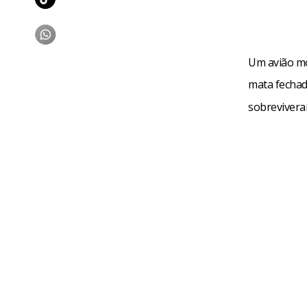
Um avião mo
mata fechad
sobreviver