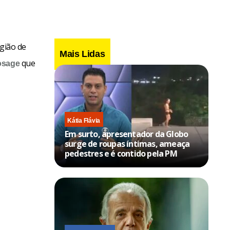
gião de
Mais Lidas
que
osage
Kátia Flávia
Em surto, apresentador da Globo
surge de roupas íntimas, ameaça
pedestres e é contido pela PM