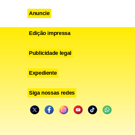
Anuncie
Edição impressa
Publicidade legal
anças para
Expediente
e faremos
Siga nossas redes
estimentos
 empresa