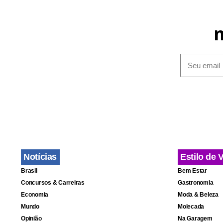
enquanto as
permanecer 
espalhada p
Muitos dos 
animais fora
os bichos, a
Notícias
Estilo de 
Brasil
Bem Estar
Concursos & Carreiras
Gastronomia
Economia
Moda & Beleza
Mundo
Molecada
Opinião
Na Garagem