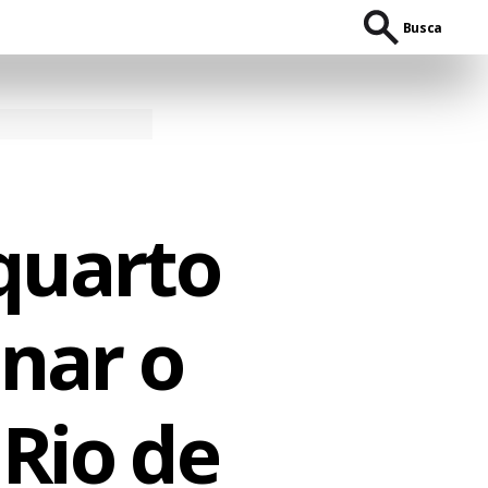
Busca
 quarto
inar o
 Rio de