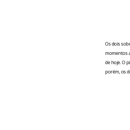
Os dois sob
momentos an
de hoje. O p
porém, os d