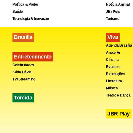
Política & Poder
Notícia Animal
Saúde
JBr Pets
Tecnologia & Inovação
Turismo
Brasília
Viva
Agenda Brasília
Anote Aí
Entretenimento
O presidente
Cinema
Celebridades
Eventos
que os empr
Kátia Flávia
Exposições
TV/ Streaming
Literatura
"Temos toda
Música
Teatro e Dança
as mudanças 
Torcida
no Brasil",
c
JBR Play
Nestlè Brasil