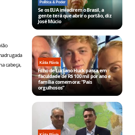
Política & Poder
Se os EUA invadirem o Brasil, a
gente terá que abrir o portão, diz
José Múcio
vião
 madrugada
Kátia Flávia
na cabeça,
Filho de Luciano Huck passa em
faculdade de R$ 100 mil por ano e
família comemora: “Pais
orgulhosos”
Kátia Flávia