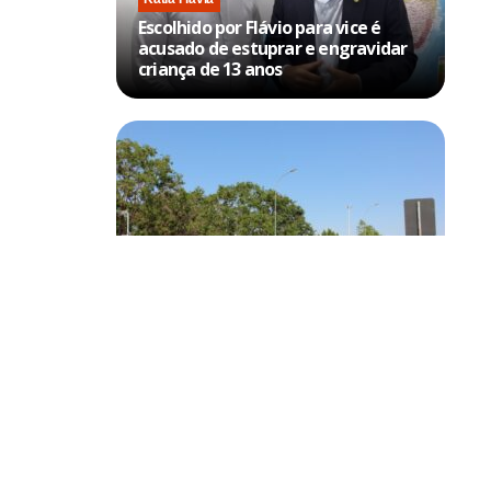
Escolhido por Flávio para vice é
acusado de estuprar e engravidar
criança de 13 anos
Brasília
posity
Trânsito no DF terá bloqueios no
Os fiscais
aeroporto e no Eixo Monumental
sa que
atos, cinco
rto,