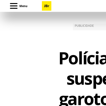
Menu
Políci
suspe
garoto