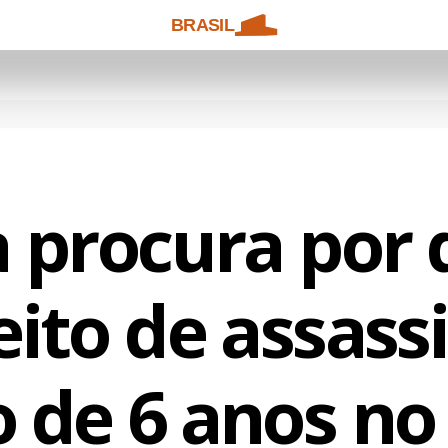
BRASIL
a procura por
ito de assass
 de 6 anos no