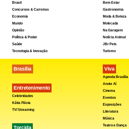
Brasil
Bem Estar
Concursos & Carreiras
Gastronomia
“Na lógica 
Economia
Moda & Beleza
Mundo
Molecada
ter respost
Opinião
Na Garagem
quem matou [
Política & Poder
Notícia Animal
do Geni-UFF
Saúde
JBr Pets
Tecnologia & Inovação
Turismo
Fluminense),
morto em se
Brasília
Viva
Agenda Brasília
Anote Aí
Entretenimento
Cinema
Celebridades
Eventos
Kátia Flávia
Exposições
TV/ Streaming
Literatura
Música
Teatro e Dança
Torcida