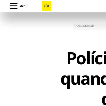
Menu
Polí
quand