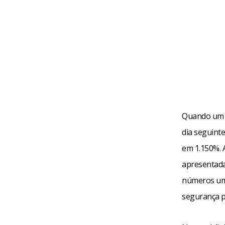
Quando um po
dia seguint
em 1.150%. 
apresentada
números um 
segurança p