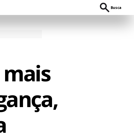
Busca
 mais
gança,
a