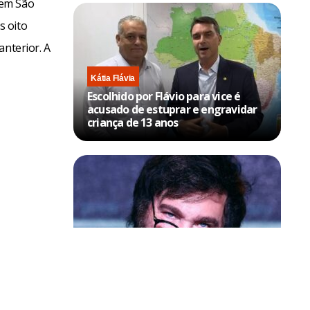
 em São
s oito
anterior. A
Kátia Flávia
Escolhido por Flávio para vice é
acusado de estuprar e engravidar
criança de 13 anos
Política & Poder
Milei volta a chamar Lula de ‘ladrão’
e ‘corrupto’