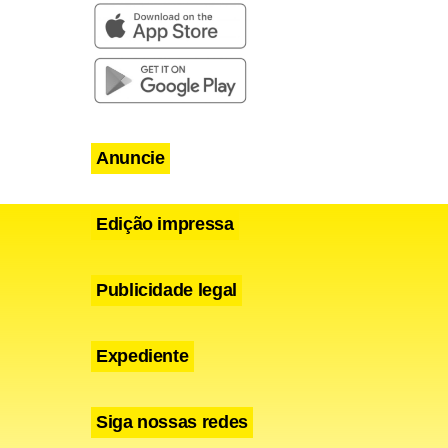
te (…) Deve
scobrir
oordenador
ral
Anuncie
agente é
Edição impressa
Publicidade legal
Expediente
Siga nossas redes