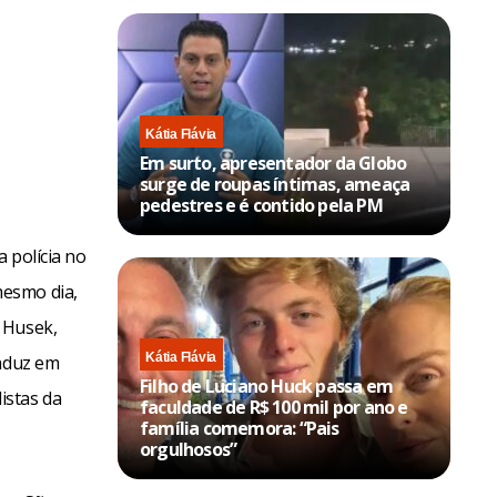
Kátia Flávia
Em surto, apresentador da Globo
surge de roupas íntimas, ameaça
pedestres e é contido pela PM
 polícia no
mesmo dia,
 Husek,
Kátia Flávia
raduz em
Filho de Luciano Huck passa em
istas da
faculdade de R$ 100 mil por ano e
família comemora: “Pais
orgulhosos”