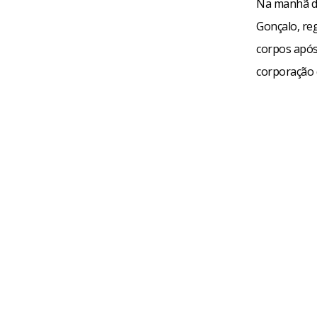
Na manhã de
Gonçalo, re
corpos após 
corporação 