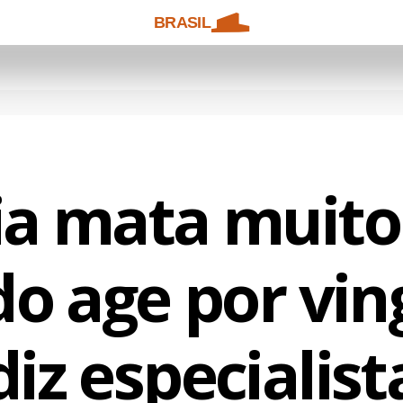
BRASIL
cia mata muito
o age por vin
diz especialist