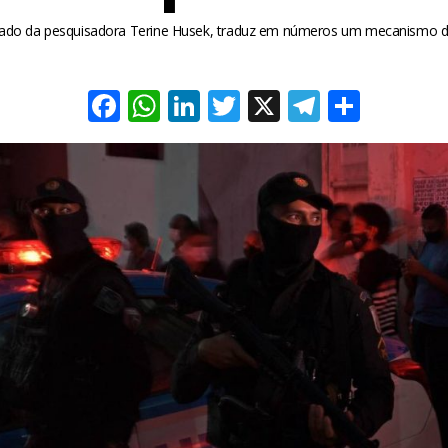
rado da pesquisadora Terine Husek, traduz em números um mecanismo de
Facebook
WhatsApp
LinkedIn
Twitter
X
Telegra
Share