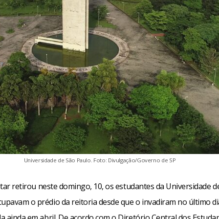
Universidade de São Paulo. Foto: Divulgação/Governo de SP
litar retirou neste domingo, 10, os estudantes da Universidade 
cupavam o prédio da reitoria desde que o invadiram no último d
da ainda em abril. De acordo com o Diretório Central dos Estuda