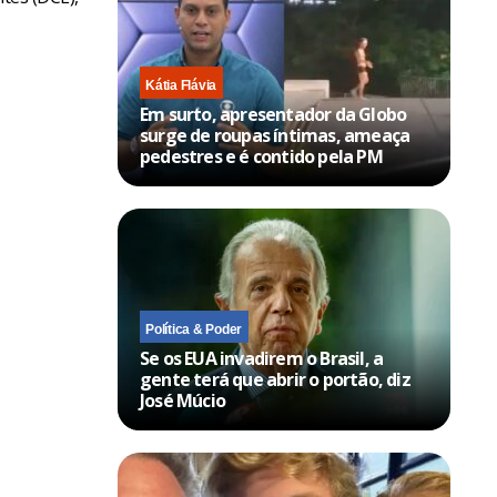
Kátia Flávia
Em surto, apresentador da Globo
surge de roupas íntimas, ameaça
pedestres e é contido pela PM
Política & Poder
Se os EUA invadirem o Brasil, a
gente terá que abrir o portão, diz
José Múcio