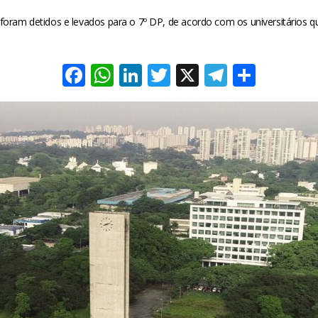
foram detidos e levados para o 7º DP, de acordo com os universitários q
Facebook
WhatsApp
LinkedIn
Twitter
X
Telegra
Share