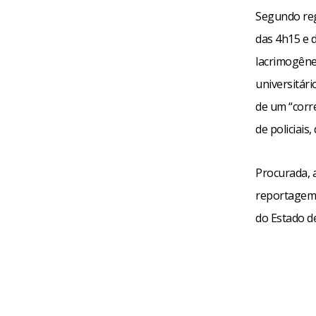
Segundo regi
das 4h15 e d
lacrimogêneo
universitár
de um “corre
de policiais
Procurada, 
reportagem 
do Estado d