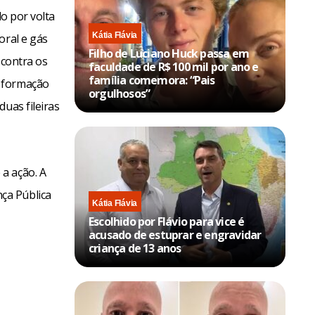
do por volta
Kátia Flávia
oral e gás
Filho de Luciano Huck passa em
 contra os
faculdade de R$ 100 mil por ano e
família comemora: “Pais
a formação
orgulhosos”
uas fileiras
a ação. A
ça Pública
Kátia Flávia
Escolhido por Flávio para vice é
acusado de estuprar e engravidar
criança de 13 anos