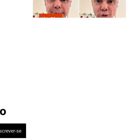
Kátia Flávia
Em tratamento contra câncer raro,
Netinho sofre queda no banheiro
após sessão de quimio
riam os
o