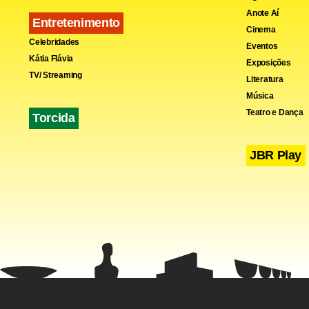
Anote Aí
universitári
Entretenimento
Cinema
reivindicaç
Celebridades
Eventos
Kátia Flávia
estudantes 
Exposições
TV/ Streaming
Literatura
pesquisa e 
Música
segundo pr
Teatro e Dança
Torcida
JBR Play