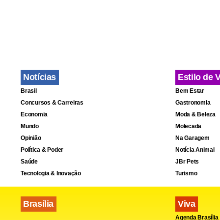
Publicit
Restitui
domingo
Apreensã
Notícias
Estilo de 
Kassio a
Brasil
Bem Estar
histórico da
Concursos & Carreiras
Gastronomia
Economia
Moda & Beleza
Mundo
Molecada
Um comunica
Opinião
Na Garagem
Política & Poder
Notícia Animal
estudantes 
Saúde
JBr Pets
efeito moral
Tecnologia & Inovação
Turismo
“A ação, de 
Brasília
Viva
Edmilson Di
Agenda Brasília