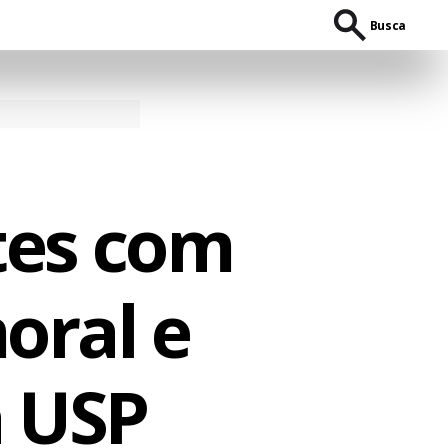
Busca
tes com
oral e
a USP