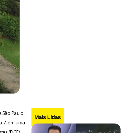
de São Paulo
Mais Lidas
ia 7, em uma
ntes (DCE),