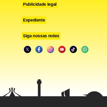
Publicidade legal
as
es de
Expediente
no, a
ães”, diz um
Siga nossas redes