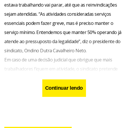
estava trabalhando vai parar, até que as reinvindicações
sejam atendidas. “As atividades consideradas serviços
essenciais podem fazer greve, mas é preciso manter o
serviço mínimo. Entendemos que manter 50% operando já
atende ao pressuposto da legalidade”, diz o presidente do
sindicato, Ondino Dutra Cavalheiro Neto.
Em caso de uma decisão judicial que obrigue que mais
trabalhadores fiquem em atividade, o sindicato pretende
fazer ajustes posteriores.
De acordo com a entidade, a pauta de reivindicações para a
Continuar lendo
renovação da CCT (Convenção Coletiva de Trabalho) dos
aeronautas se refere à correção das perdas inflacionárias
nos salários de dois anos.
Os pedidos tratam da renovação na íntegra do texto