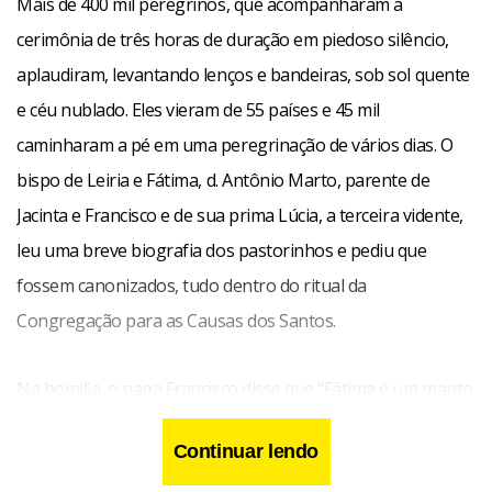
Mais de 400 mil peregrinos, que acompanharam a
cerimônia de três horas de duração em piedoso silêncio,
aplaudiram, levantando lenços e bandeiras, sob sol quente
e céu nublado. Eles vieram de 55 países e 45 mil
caminharam a pé em uma peregrinação de vários dias. O
bispo de Leiria e Fátima, d. Antônio Marto, parente de
Jacinta e Francisco e de sua prima Lúcia, a terceira vidente,
leu uma breve biografia dos pastorinhos e pediu que
fossem canonizados, tudo dentro do ritual da
Congregação para as Causas dos Santos.
Na homilia, o papa Francisco disse que “Fátima é um manto
de luz que se abre, quando nos refugiamos sob a proteção
Continuar lendo
da Virgem Mãe”. Agradeceu a Deus as graças concedidas