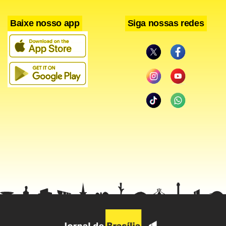
Baixe nosso app
Siga nossas redes
Brasileiro
. O menino brasileiro Lucas, de 9 anos, subiu ao
altar de Fátima na hora do ofertório para se apresentar ao
papa como beneficiário do milagre aprovado para a
canonização dos pastorinhos. A televisão que transmitia a
cerimônia mal mostrou o seu rosto. Lucas estava
acompanhado pelos pais, João Batista e Lucila, por sua
irmã Eduarda e pela postuladora da causa de canonização,
Angela Coelho.
Um narrador informou que ele foi curado em poucos dias,