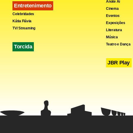
Anote Aí
coordenação 
Entretenimento
Cinema
Celebridades
teatralizara
Eventos
Kátia Flávia
Exposições
fazenda e do
TV/ Streaming
Literatura
Música
Teatro e Dança
Torcida
Nesta terça,
JBR Play
fora da prop
O principal 
acompanhar 
dizer que ma