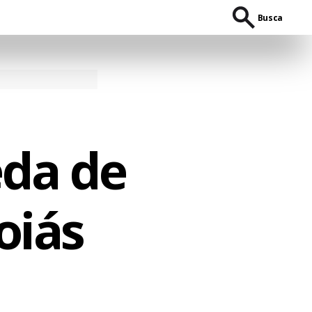
Busca
eda de
oiás