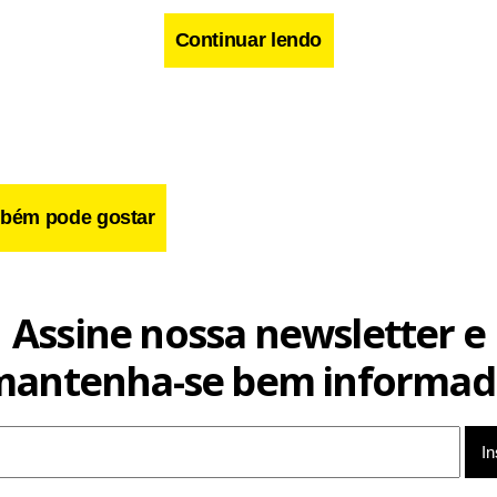
Continuar lendo
vil de Goiás retomou, na manhã desta terça-feira, a reconstituição
nteceu no dia 28 de abril, em uma fazenda onde sete pessoas 
bém pode gostar
Assine nossa newsletter e
mantenha-se bem informad