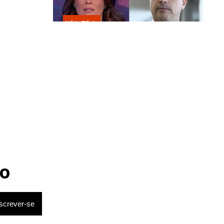
Kátia Flávia
Flávio Bolsonaro tenta cortar
jornalista e leva invertida ao vivo
na Band
 da chacina.
morreram
o