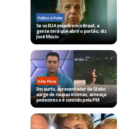
Política & Poder
Se os EUA invadirem o Brasil, a
gente terá que abrir o portão, diz
José Múcio
Kátia Flávia
Em surto, apresentador da Globo
surge de roupas íntimas, ameaça
pedestres e é contido pela PM