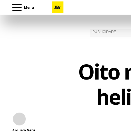
Menu
Oito 
hel
Arquivo Geral