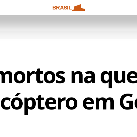
BRASIL
mortos na qu
icóptero em G