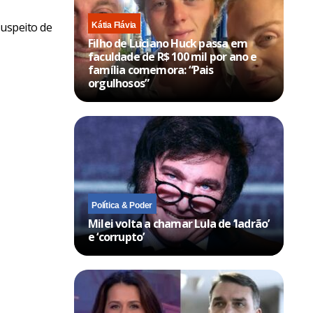
suspeito de
Kátia Flávia
Filho de Luciano Huck passa em
faculdade de R$ 100 mil por ano e
família comemora: “Pais
orgulhosos”
Política & Poder
Milei volta a chamar Lula de ‘ladrão’
e ‘corrupto’