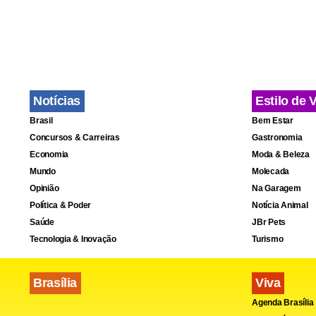
Notícias
Estilo de 
Brasil
Bem Estar
Concursos & Carreiras
Gastronomia
Economia
Moda & Beleza
Mundo
Molecada
O superinten
Opinião
Na Garagem
delegado de 
Política & Poder
Notícia Animal
segundo dia
Saúde
JBr Pets
Tecnologia & Inovação
Turismo
Brasília
Viva
Agenda Brasília
Na primeira 