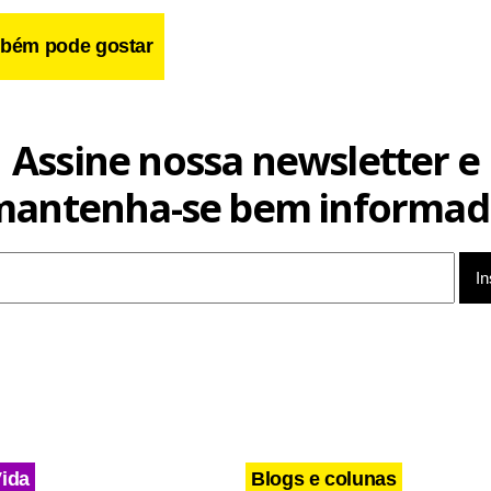
bém pode gostar
Assine nossa newsletter e
mantenha-se bem informad
ritério de seleção nos leilões
, os próximos leilões de rodovias federais trarão uma inovação
da proposta vencedora. O modelo será híbrido e o lance oferecid
erá combinar menor tarifa com maior outorga.
ederal estabeleceu que a redução máxima na tarifa deve se
Fonseca, esse é um porcentual seguro para que se tenha deság
Vida
Blogs e colunas