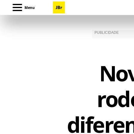
Menu
Nov
rod
difere