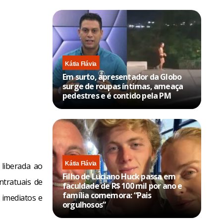
Kátia Flávia
Em surto, apresentador da Globo
surge de roupas íntimas, ameaça
pedestres e é contido pela PM
Kátia Flávia
 liberada ao
Filho de Luciano Huck passa em
ntratuais de
faculdade de R$ 100 mil por ano e
família comemora: “Pais
s imediatos e
orgulhosos”