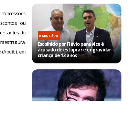
 concessões
escontos ou
entantes do
Kátia Flávia
aestrutura,
Escolhido por Flávio para vice é
acusado de estuprar e engravidar
e (Abdib), em
criança de 13 anos
Política & Poder
Milei volta a chamar Lula de ‘ladrão’
e ‘corrupto’