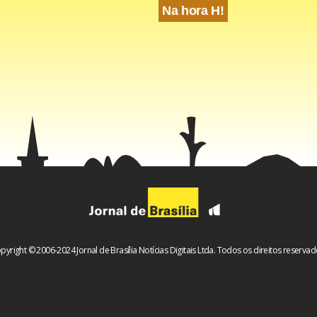
Na hora H!
ismo de proteção cambial
 concessões também incluirão a obrigação de um pagamento t
iável por parte da concessionária. Esse pagamento parte de
ta bruta do projeto, mas pode variar entre 0% a 12% devido à ap
pyright © 2006-2024 Jornal de Brasília Notícias Digitais Ltda. Todos os direitos reservad
e proteção cambial.