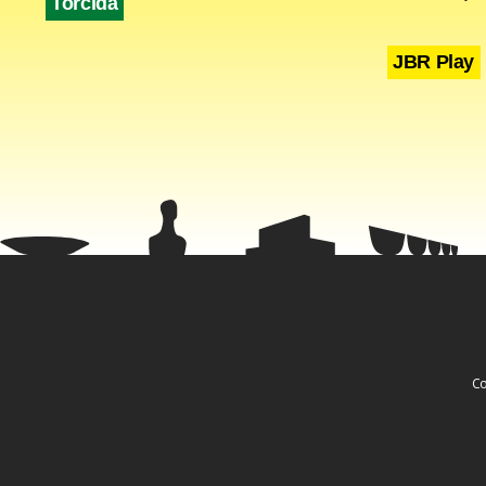
Torcida
JBR Play
Mecan
As próximas
outorga var
6% da recei
Co
mecanismo d