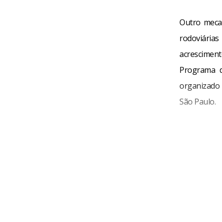
Outro meca
rodoviária
acrescimen
Programa d
organizado p
São Paulo.