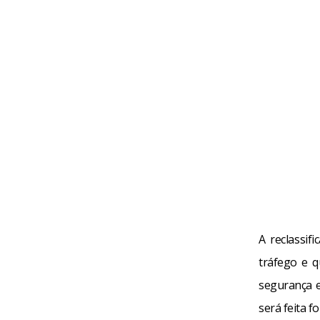
A reclassif
tráfego e q
segurança e 
será feita f