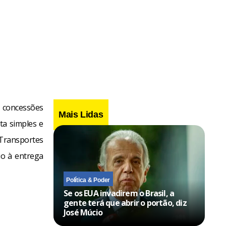
s concessões
Mais Lidas
ta simples e
Transportes
io à entrega
Política & Poder
Se os EUA invadirem o Brasil, a
gente terá que abrir o portão, diz
José Múcio