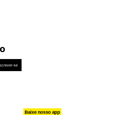
o
 no critério
o pelo setor
r de 12%. De
io tarifário
Baixe nosso app