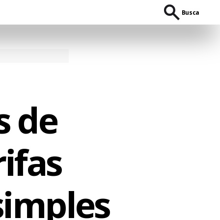
Busca
s de
ifas
simples