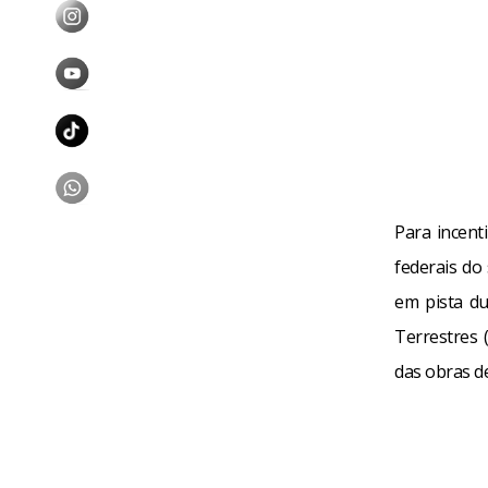
Para incent
federais do
em pista d
Terrestres 
das obras de