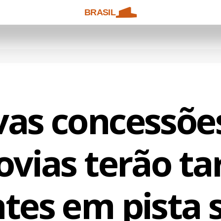
BRASIL
as concessõe
ovias terão tar
ntes em pista 