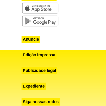
los cálculos
oximadamente
ponente com
 sem haver a
Anuncie
ra a segunda
io.
Edição impressa
Publicidade legal
Expediente
Siga nossas redes