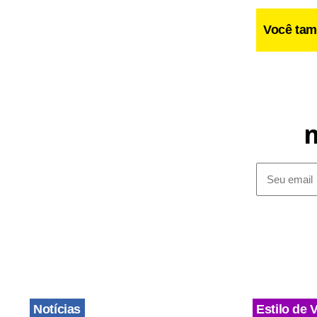
Você tam
Novo c
Segundo ele
de seleção 
privado dev
O governo f
acordo com 
Notícias
Estilo de 