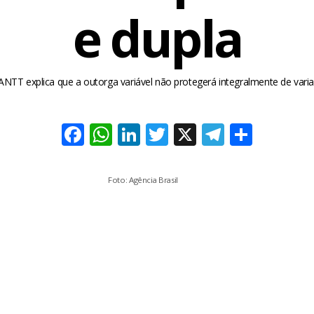
e dupla
ANTT explica que a outorga variável não protegerá integralmente de vari
Facebook
WhatsApp
LinkedIn
Twitter
X
Telegra
Share
Foto: Agência Brasil