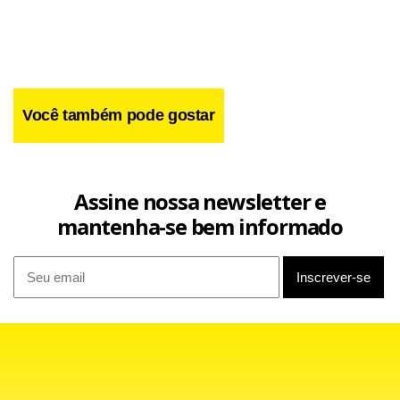
Você também pode gostar
Assine nossa newsletter e
mantenha-se bem informado
O valor pode ser reajustado anualmente pela variação do
Índice de Preços ao Consumidor Amplo (IPCA). O valor que
for arrecadado com as multas será destinado ao Fundo
Municipal de Limpeza Urbana (FMLU).