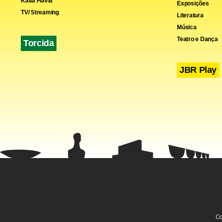
Kátia Flávia
Exposições
TV/ Streaming
Literatura
Música
Teatro e Dança
Torcida
JBR Play
Co