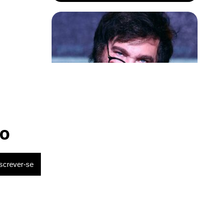
Política & Poder
Milei volta a chamar Lula de ‘ladrão’
e ‘corrupto’
o