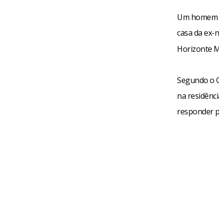
Um homem i
casa da ex
Horizonte M
Segundo o C
na residênc
responder p