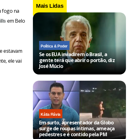
Mais Lidas
 fogo na
em Belo
lls
Política & Poder
ue estavam
Se os EUA invadirem o Brasil, a
gente terá que abrir o portão, diz
e, ele vai
José Múcio
Kátia Flávia
Em surto, apresentador da Globo
surge de roupas íntimas, ameaça
pedestres e é contido pela PM