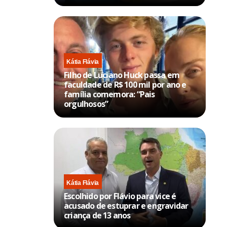
Kátia Flávia
Filho de Luciano Huck passa em
faculdade de R$ 100 mil por ano e
família comemora: “Pais
orgulhosos”
Kátia Flávia
Escolhido por Flávio para vice é
acusado de estuprar e engravidar
criança de 13 anos