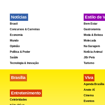
Notícias
Estilo de 
Brasil
Bem Estar
Concursos & Carreiras
Gastronomia
Economia
Moda & Beleza
Mundo
Molecada
Opinião
Na Garagem
Política & Poder
Notícia Animal
Saúde
JBr Pets
Tecnologia & Inovação
Turismo
Brasília
Viva
Agenda Brasília
Anote Aí
Entretenimento
Cinema
Celebridades
Eventos