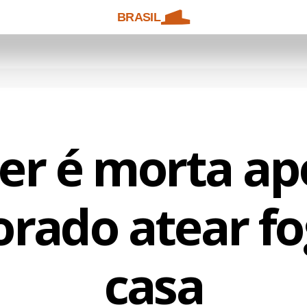
BRASIL
er é morta apó
rado atear fo
casa