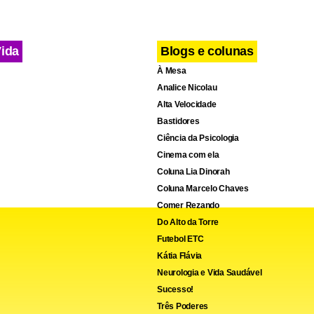
Vida
Blogs e colunas
À Mesa
Analice Nicolau
Alta Velocidade
Bastidores
Ciência da Psicologia
Cinema com ela
Coluna Lia Dinorah
Coluna Marcelo Chaves
Comer Rezando
Do Alto da Torre
Futebol ETC
Kátia Flávia
Neurologia e Vida Saudável
Sucesso!
Três Poderes