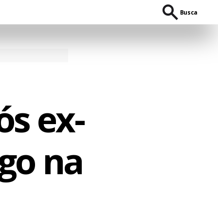
Busca
s ex-
go na