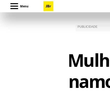
Menu
Mulh
namo