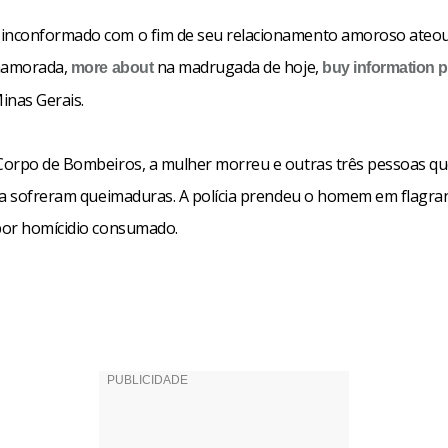
nconformado com o fim de seu relacionamento amoroso ateou
-namorada,
na madrugada de hoje,
more about
buy information pi
inas Gerais.
orpo de Bombeiros, a mulher morreu e outras três pessoas q
ia sofreram queimaduras. A polícia prendeu o homem em flagrant
or homícidio consumado.