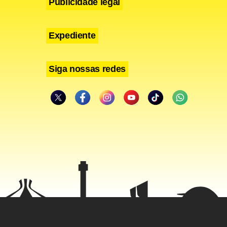
Publicidade legal
Expediente
23 de maio a
eintegração,
Siga nossas redes
o tenha