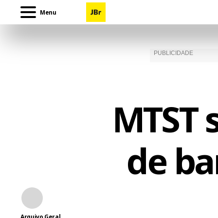
Menu
MTST 
de ba
Arquivo Geral