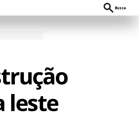
Busca
trução
 leste