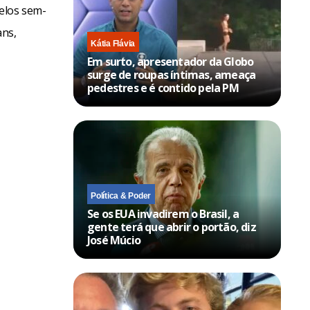
elos sem-
ans,
Kátia Flávia
Em surto, apresentador da Globo
surge de roupas íntimas, ameaça
pedestres e é contido pela PM
Política & Poder
Se os EUA invadirem o Brasil, a
gente terá que abrir o portão, diz
José Múcio