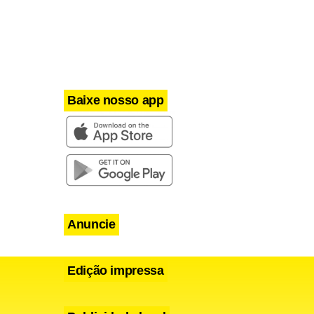
 terreno que
famílias
Baixe nosso app
Anuncie
Edição impressa