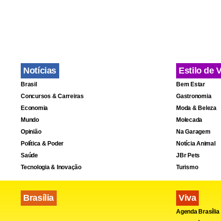
Na última qu
é proprieda
tinham 48 h
Notícias
Estilo de 
Brasil
Bem Estar
Concursos & Carreiras
Gastronomia
Economia
Moda & Beleza
Mundo
Molecada
Opinião
Na Garagem
Política & Poder
Notícia Animal
Saúde
JBr Pets
Tecnologia & Inovação
Turismo
Brasília
Viva
Agenda Brasília