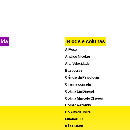
arta-feira (7), a Justiça determinou a reintegração de posse do
de da construtora Viver Empreendimentos e determinou que as 
oras para a “desocupação voluntária”.
Vida
Blogs e colunas
À Mesa
Analice Nicolau
Alta Velocidade
Bastidores
Ciência da Psicologia
Cinema com ela
Coluna Lia Dinorah
Coluna Marcelo Chaves
Comer Rezando
Do Alto da Torre
Futebol ETC
Kátia Flávia