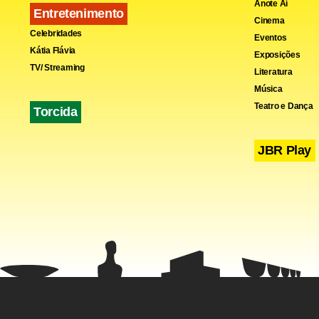
Anote Aí
Entretenimento
Cinema
Celebridades
Eventos
Kátia Flávia
Exposições
Entretanto, 
TV/ Streaming
Literatura
realização 
Música
caso a deci
Teatro e Dança
Torcida
havido acord
JBR Play
Fa