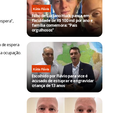
Kátia Flávia
Filho de Luciano Huck passa em
faculdade de R$ 100 mil por ano e
espera”,
família comemora: “Pais
orgulhosos”
a de espera
na ocupação.
Kátia Flávia
Escolhido por Flávio para vice é
acusado de estuprar e engravidar
criança de 13 anos