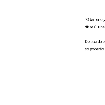
“O terreno j
disse Guilh
De acordo c
só poderão a