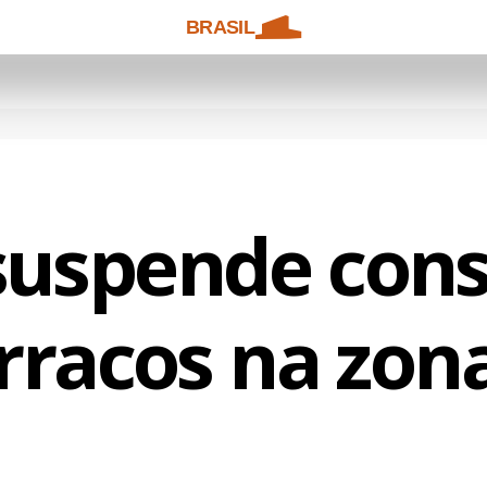
BRASIL
suspende cons
rracos na zona