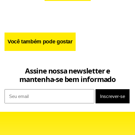
As operações comerciais das companhias aéreas deverão
ser redirecionadas para o Aeroporto Internacional Tom
Jobim (Galeão), de acordo com a capacidade operacional
das empresas e do próprio aeroporto.
Você também pode gostar
Assine nossa newsletter e
mantenha-se bem informado