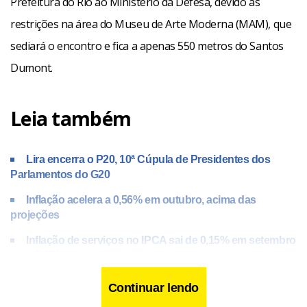
Prefeitura do Rio ao Ministério da Defesa, devido às
restrições na área do Museu de Arte Moderna (MAM), que
sediará o encontro e fica a apenas 550 metros do Santos
Dumont.
Leia também
Lira encerra o P20, 10ª Cúpula de Presidentes dos
Parlamentos do G20
Inflação acelera a 0,56% em outubro, acima das
projeções
Inflação de serviços no IPCA sai de 0,15% em setembro
para 0,35% em outubro
Continuar lendo