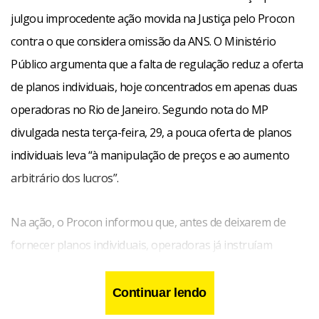
julgou improcedente ação movida na Justiça pelo Procon
contra o que considera omissão da ANS. O Ministério
Público argumenta que a falta de regulação reduz a oferta
de planos individuais, hoje concentrados em apenas duas
operadoras no Rio de Janeiro. Segundo nota do MP
divulgada nesta terça-feira, 29, a pouca oferta de planos
individuais leva “à manipulação de preços e ao aumento
arbitrário dos lucros”.
Na ação, o Procon informou que, antes de deixarem de
fornecer planos individuais, operadoras já instruíam
corretores a não vender esse tipo de contrato ou
desestimulavam a venda, com comissões baixas e até
Continuar lendo
inexistentes. A 22ª Vara Federal julgou a ação