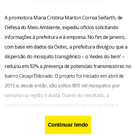
A promotora Maria Cristina Marton Correa Seifarth, de
Defesa do Meio Ambiente, expediu ofícios solicitando
informações à prefeitura e à empresa. No fim de janeiro,
com base em dados da Oxitec, a prefeitura divulgou que a
dispersão do mosquito transgênico – o ‘Aedes do bem’ –
reduziu em 92% a presença de potenciais transmissores no
bairro Cecap/Eldorado. O projeto foi iniciado em abril de
2015 e, desde então, são soltos 800 mil mosquitos por
semana na região tratada. Diante do resultado, a
prefeitura anunciou a expansão do programa para a
região central da cidade.
Continuar lendo
De acordo com a representação, a epidemia de zika é um