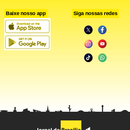
Baixe nosso app
Siga nossas redes
Até a conclusão do inquérito, a soltura do mosquito em
outras áreas da cidade fica embargada. A prefeitura
informou que vai prestar as informações solicitadas pelo
MP. Em nota, a Oxitec informou que até a tarde desta terça-
feira, 16, não havia recebido qualquer questionamento da
prefeitura ou do MP.
José Maria Tomazela