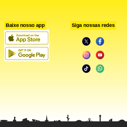
Facebook
WhatsApp
LinkedIn
Twitter
X
Telegram
Share
Baixe nosso app
Siga nossas redes