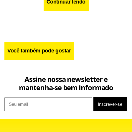
Continuar lendo
Você também pode gostar
Assine nossa newsletter e
mantenha-se bem informado
Até o final dos pagamentos serão liberados 24.549.928
benefícios,
sendo 69,
45% no perímetro urbano
prostate
(17.049.603) e 30,55% na zona rural (7.500.325). O valor total
que ingressará na economia será de R$ 12.612.651.392,22
(R$ 10.164.152.997,45 nas áreas urbanas e R$