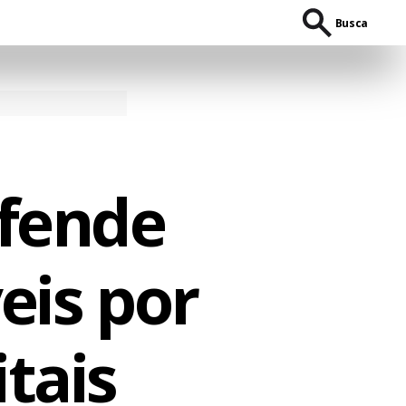
Busca
efende
eis por
tais