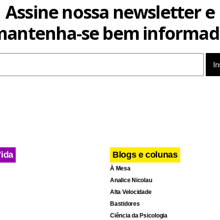
s como o Ministério Público Federal (MPF), o Tribunal de Conta
Assine nossa newsletter e
istério da Justiça (para envio ao Departamento de Polícia Federal
mantenha-se bem informad
eral da União (AGU) e a Corregedoria-Geral da União.
Vida
Blogs e colunas
À Mesa
Analice Nicolau
Alta Velocidade
Bastidores
Ciência da Psicologia