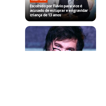
Escolhido por Flávio para vice é
acusado de estuprar e engravidar
criança de 13 anos
Política & Poder
Milei volta a chamar Lula de ‘ladrão’
e ‘corrupto’
os