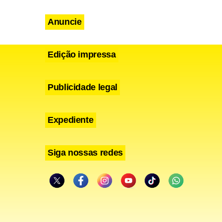
Anuncie
Edição impressa
minenses no
ral
Publicidade legal
veis não
gamentos
Expediente
formas
quisição de
Siga nossas redes
nistério da