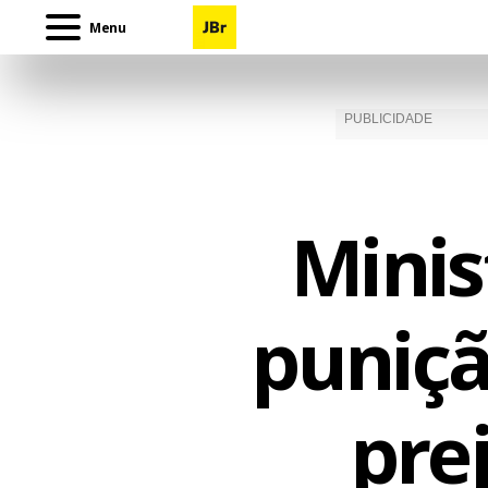
Menu
Minis
puniçã
pre