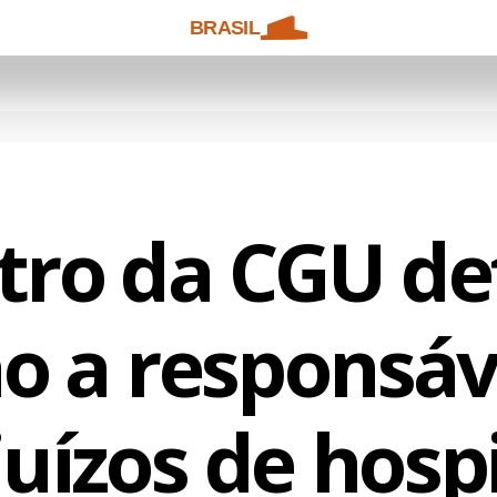
BRASIL
tro da CGU d
o a responsáv
juízos de hospi