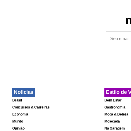
responsávei
(TCU), o Min
Advocacia-G
Notícias
Estilo de 
Brasil
Bem Estar
Concursos & Carreiras
Gastronomia
Economia
Moda & Beleza
Mundo
Molecada
Opinião
Na Garagem