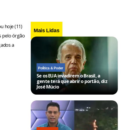
u hoje (11)
Mais Lidas
s pelo órgão
gados a
Política & Poder
Se os EUA invadirem o Brasil, a
gente terá que abrir o portão, diz
José Múcio