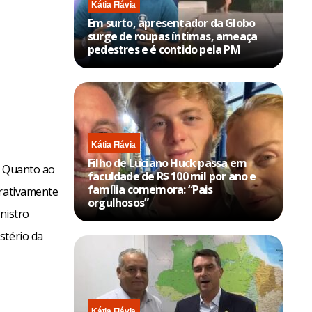
Kátia Flávia
Em surto, apresentador da Globo
surge de roupas íntimas, ameaça
pedestres e é contido pela PM
Kátia Flávia
Filho de Luciano Huck passa em
. Quanto ao
faculdade de R$ 100 mil por ano e
família comemora: “Pais
trativamente
orgulhosos”
nistro
stério da
Kátia Flávia