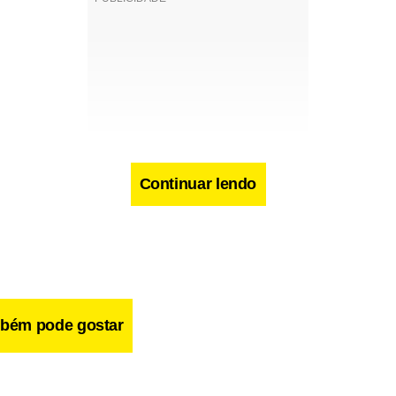
Continuar lendo
bém pode gostar
ridades constatadas pelos auditores já foram relatadas aos órgã