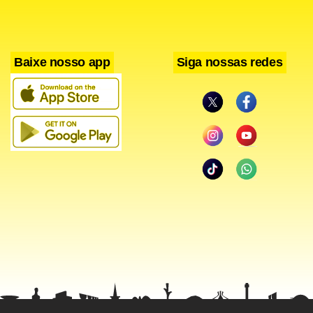
Baixe nosso app
Siga nossas redes
Ele afirmou que a ponte foi fechada há quatro anos pela
concessionária, com a promessa de reabertura logo após a
Copa. Porém, a estrutura continua interditada até hoje,
gerando “transtorno” à população de Guarulhos.
Questionado pela vereadora Janete Pietá (PT) sobre a
possibilidade de reabertura provisória da ponte, o
secretário informou que aguarda a conclusão de um laudo
técnico sobre a situação da estrutura. Só então, disse ele,
uma decisão será tomada.