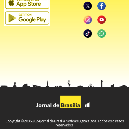
O presidente da CTNBio, Paulo Barroso, disse que o trigo
modificado é similar ao tradicional do ponto de vista da
segurança alimentar.
Estadão Conteúdo
Copyright © 2006-2024 Jornal de Brasília Notícias Digitais Ltda. Todos os direitos
reservados.