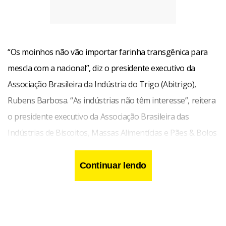
“Os moinhos não vão importar farinha transgênica para
mescla com a nacional”, diz o presidente executivo da
Associação Brasileira da Indústria do Trigo (Abitrigo),
Rubens Barbosa. “As indústrias não têm interesse”, reitera
o presidente executivo da Associação Brasileira das
Indústrias de Biscoitos, Massas Alimentícias e Pães & Bolos
Industrializados (Abimapi), Claudio Zanão. A compra de
trigo e de farinha de cereal convencional do País vai
Continuar lendo
continuar normalmente, segundo as entidades.
A Associação Brasileira da Indústria de Panificação e