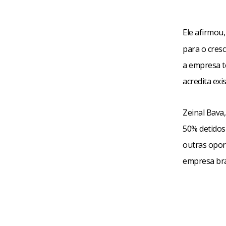
Ele afirmou
para o cresc
a empresa t
acredita exi
Zeinal Bava
50% detidos 
outras opor
empresa bra