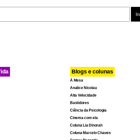
 embora tenha salientado que a separação da rede fixa "é seme
íamos fazer quando anunciamos o nosso projeto de Rede Abert
Telecom e a Telefônica anunciaram em julho a intenção de dotar
M até o final do ano com o objetivo de tornar a maior operador
is competitiva diante do forte ambiente de concorrência existent
permite economias significativas na aquisição de equipamentos 
Vida
Blogs e colunas
 para o plano nacional.
À Mesa
Analice Nicolau
Alta Velocidade
Bastidores
Ciência da Psicologia
Cinema com ela
Coluna Lia Dinorah
Coluna Marcelo Chaves