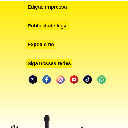
Edição impressa
Publicidade legal
Expediente
Siga nossas redes
am bastante
M criará
, dos quais