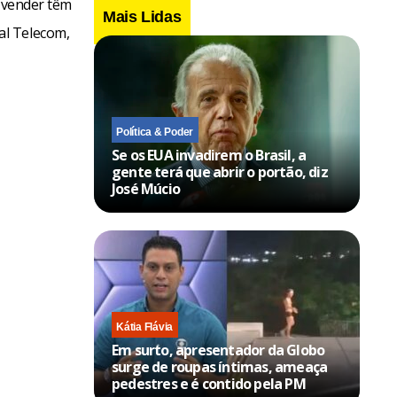
a vender têm
Mais Lidas
al Telecom,
Política & Poder
Se os EUA invadirem o Brasil, a
gente terá que abrir o portão, diz
José Múcio
Kátia Flávia
Em surto, apresentador da Globo
surge de roupas íntimas, ameaça
pedestres e é contido pela PM