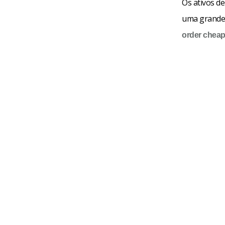
Os ativos de
uma grande 
order
chea