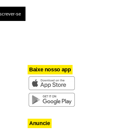
lhante ao
a".
 a Vivo de
a celuluar
e no País. A
e ampliação
Baixe nosso app
Anuncie