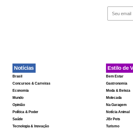
conhecidos,
que pretend
A Portugal 
uma rede GS
do Brasil ma
tecnologia 
Notícias
Estilo de 
da cobertura
Brasil
Bem Estar
Concursos & Carreiras
Gastronomia
Economia
Moda & Beleza
Mundo
Molecada
Opinião
Na Garagem
Política & Poder
Notícia Animal
Saúde
JBr Pets
Tecnologia & Inovação
Turismo