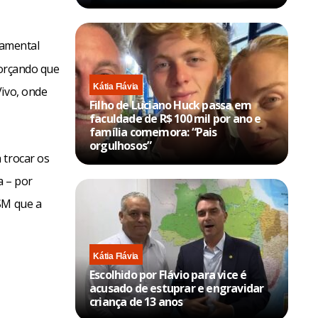
damental
forçando que
Kátia Flávia
Vivo, onde
Filho de Luciano Huck passa em
faculdade de R$ 100 mil por ano e
família comemora: “Pais
orgulhosos”
 trocar os
a – por
SM que a
Kátia Flávia
Escolhido por Flávio para vice é
acusado de estuprar e engravidar
criança de 13 anos