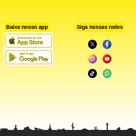
Baixe nosso app
Siga nossas redes
Ao participar da entrevista, o governador Luiz Fernando
Pexão disse que o número de prisões chega a 180 se
somadas as efetuadas pelas polícias Militar, Civil e Federal.
Pezão agradeceu a presença das Forças Armadas. “Se não
fosse o Exército, a Marinha e a Aeronáutica, não
estaríamos vivenciando esse momento na nossa cidade”,
disse ele, que reconheceu que ainda há um longo caminho
para a pacificação. “Ninguém tem a utopia aqui de que já
vencemos essa guerra”.