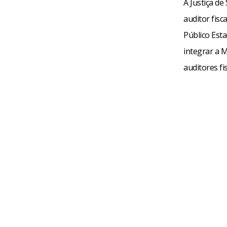
A Justiça de
auditor fisc
Público Est
integrar a 
auditores fi