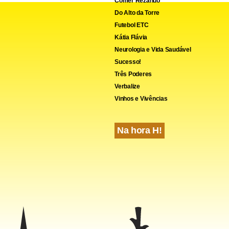
Comer Rezando
Do Alto da Torre
Futebol ETC
Kátia Flávia
Neurologia e Vida Saudável
Sucesso!
Três Poderes
Verbalize
Vinhos e Vivências
Na hora H!
ello aparece na segunda fase da investigação que apura o env
 servidores. Quando o caso veio à tona, o auditor pediu aposen
rviço.