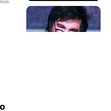
 Mello
Política & Poder
Milei volta a chamar Lula de ‘ladrão’
e ‘corrupto’
o