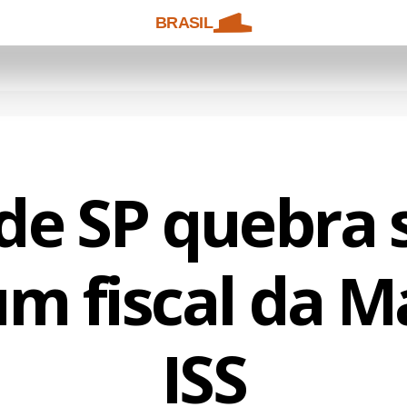
BRASIL
 de SP quebra s
m fiscal da M
ISS