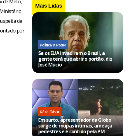
x de Mello,
Mais Lidas
 Ministério
suspeita de
montado por
Política & Poder
Se os EUA invadirem o Brasil, a
gente terá que abrir o portão, diz
José Múcio
Kátia Flávia
Em surto, apresentador da Globo
surge de roupas íntimas, ameaça
pedestres e é contido pela PM