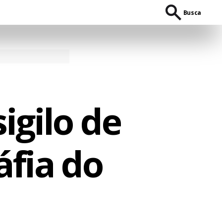
Busca
igilo de
áfia do