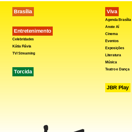
Brasília
Viva
Agenda Brasília
Anote Aí
Entretenimento
Cinema
Celebridades
Eventos
Kátia Flávia
Exposições
TV/ Streaming
Literatura
Música
Teatro e Dança
Torcida
JBR Play
O nome de M
de mais sete
tempo de se