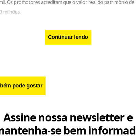
mil. Os promotores acreditam que o valor real do patrimônio de
0 milhões.
Continuar lendo
bém pode gostar
Assine nossa newsletter e
mantenha-se bem informad