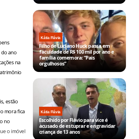
Kátia Flávia
 bens
Filho de Luciano Huck passa em
faculdade de R$ 100 mil por ano e
a do ano
família comemora: “Pais
cações na
orgulhosos”
patrimônio
s, estão
o mora fica
Kátia Flávia
Escolhido por Flávio para vice é
do no
acusado de estuprar e engravidar
que o imóvel
criança de 13 anos