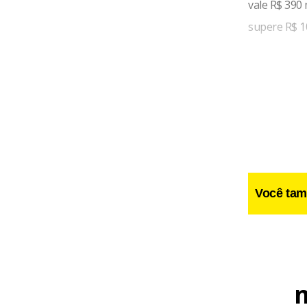
vale R$ 390 
supere R$ 1
Você tam