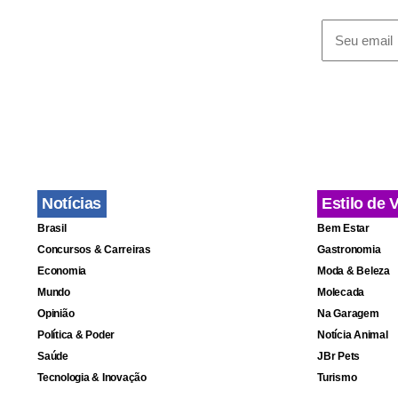
Investigaç
O esquema d
à Secretari
Barcellos, C
Cardoso Ma
Notícias
Estilo de 
Brasil
Bem Estar
Todos respo
Concursos & Carreiras
Gastronomia
Promotoria 
Economia
Moda & Beleza
cobrando pr
Mundo
Molecada
Opinião
Na Garagem
Política & Poder
Notícia Animal
Saúde
JBr Pets
Tecnologia & Inovação
Turismo