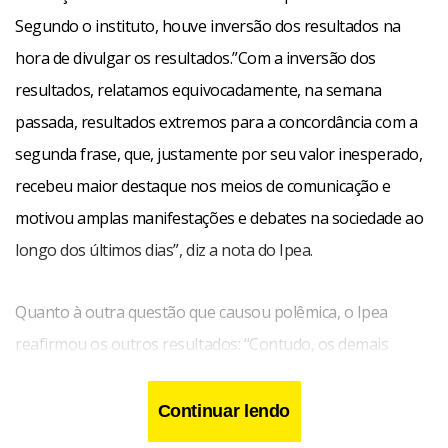
Segundo o instituto, houve inversão dos resultados na
hora de divulgar os resultados.”Com a inversão dos
resultados, relatamos equivocadamente, na semana
passada, resultados extremos para a concordância com a
segunda frase, que, justamente por seu valor inesperado,
recebeu maior destaque nos meios de comunicação e
motivou amplas manifestações e debates na sociedade ao
longo dos últimos dias”, diz a nota do Ipea.
Quanto à outra questão que causou polêmica, o Ipea
reafirmou os outros resultados: “Contudo, os demais
resultados se mantêm, como a concordância de 58,5% dos
entrevistados com a ideia de que se as mulheres
Continuar lendo
soubessem como se comportar, haveria menos estupros.”