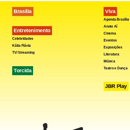
Brasília
Viva
Agenda Brasília
Anote Aí
Entretenimento
Fa
Cinema
Celebridades
Eventos
Kátia Flávia
Exposições
TV/ Streaming
Literatura
Música
Teatro e Dança
Torcida
JBR Play