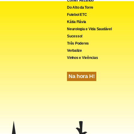
Comer Rezando
Do Alto da Torre
Futebol ETC
Kátia Flávia
Neurologia e Vida Saudável
cebook
WhatsApp
LinkedIn
Twitter
X
Telegram
Share
Sucesso!
Três Poderes
Verbalize
Vinhos e Vivências
Na hora H!