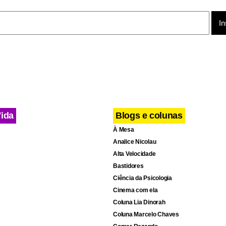
gatos eram filhotes e ao que tudo indica, alguns estão doentes.
m levados ao canil municipal. Ao saber que teria que se desfaze
 idosa passou mal e teve que ser levada ao hospital.
Vida
Blogs e colunas
À Mesa
Analice Nicolau
Alta Velocidade
Bastidores
Ciência da Psicologia
Cinema com ela
Coluna Lia Dinorah
Coluna Marcelo Chaves