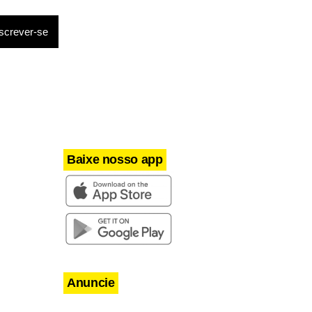
 Todos os
r de todos
Baixe nosso app
Anuncie