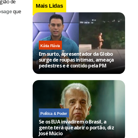
gião de
Mais Lidas
que
osage
Kátia Flávia
Em surto, apresentador da Globo
surge de roupas íntimas, ameaça
pedestres e é contido pela PM
Política & Poder
Se os EUA invadirem o Brasil, a
gente terá que abrir o portão, diz
José Múcio