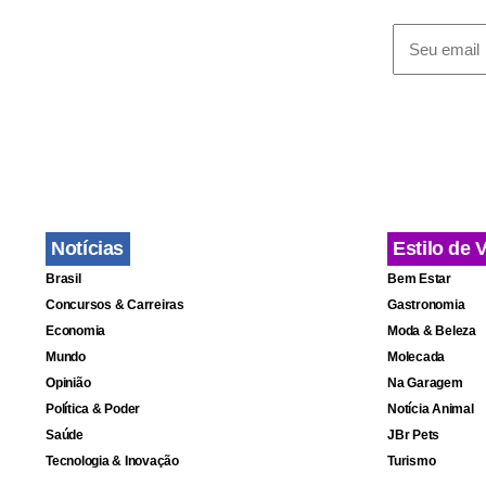
Muitos dos 
animais fora
os bichos, a
Notícias
Estilo de 
Brasil
Bem Estar
Concursos & Carreiras
Gastronomia
Economia
Moda & Beleza
Mundo
Molecada
Opinião
Na Garagem
Política & Poder
Notícia Animal
Saúde
JBr Pets
Tecnologia & Inovação
Turismo