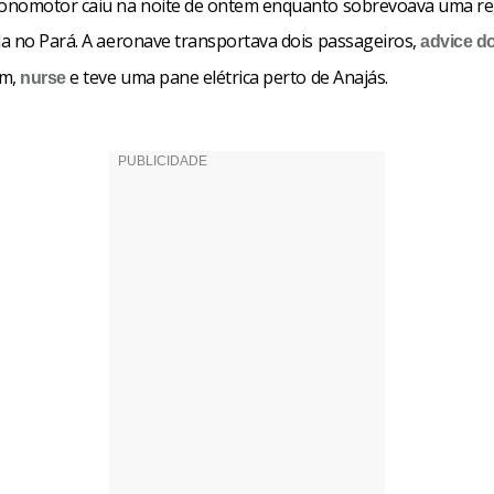
nomotor caiu na noite de ontem enquanto sobrevoava uma re
a no Pará. A aeronave transportava dois passageiros,
advice
d
am,
e teve uma pane elétrica perto de Anajás.
nurse