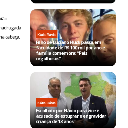
vião
 madrugada
Kátia Flávia
na cabeça,
Filho de Luciano Huck passa em
faculdade de R$ 100 mil por ano e
família comemora: “Pais
orgulhosos”
Kátia Flávia
Escolhido por Flávio para vice é
acusado de estuprar e engravidar
criança de 13 anos