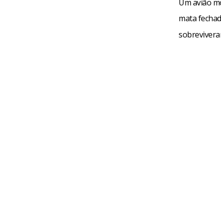
Um avião mo
mata fechad
sobreviver