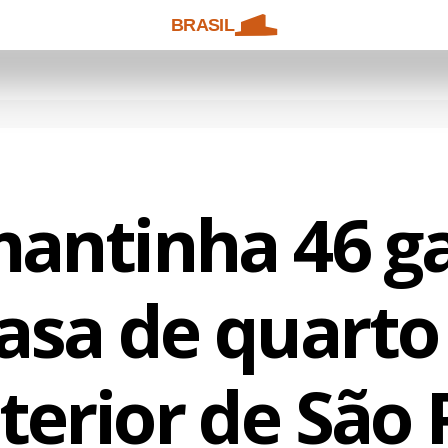
BRASIL
mantinha 46 g
sa de quarto 
terior de São