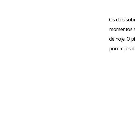
Os dois sob
momentos an
de hoje. O p
porém, os d