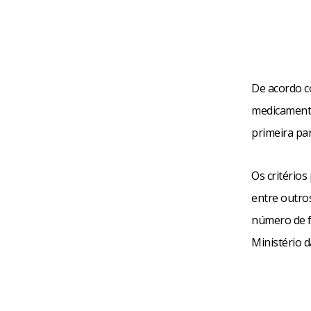
De acordo c
medicamento
primeira par
Os critério
entre outros
número de fu
Ministério 