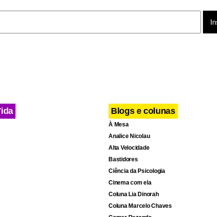
cebook
WhatsApp
LinkedIn
Twitter
X
Telegram
Share
Vida
Blogs e colunas
À Mesa
Analice Nicolau
Alta Velocidade
Bastidores
Ciência da Psicologia
Cinema com ela
Coluna Lia Dinorah
Coluna Marcelo Chaves