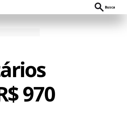
Busca
tários
R$ 970