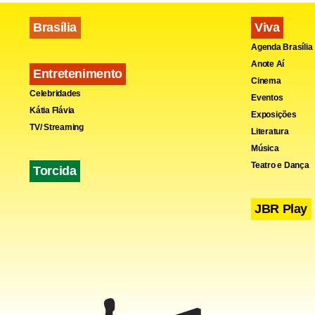
Brasília
Viva
Agenda Brasília
Anote Aí
Entretenimento
Cinema
Celebridades
Eventos
Kátia Flávia
Exposições
TV/ Streaming
Literatura
Música
Teatro e Dança
Torcida
JBR Play