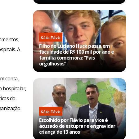
Kátia Flávia
pamentos,
Filho de Luciano Huck passa em
pitais. A
faculdade de R$ 100 mil por ano e
família comemora: “Pais
orgulhosos”
em conta,
o hospitalar,
icas do
manização.
Kátia Flávia
Escolhido por Flávio para vice é
acusado de estuprar e engravidar
criança de 13 anos