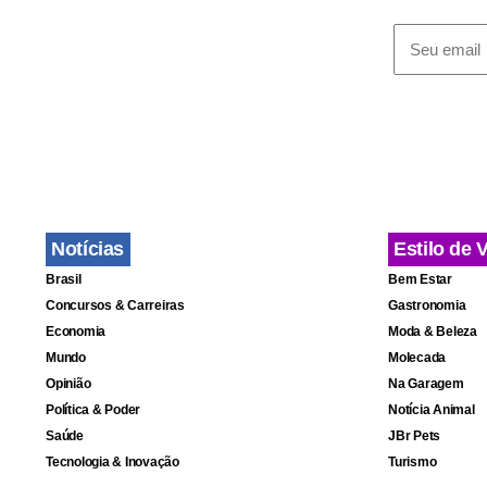
Fa
Notícias
Estilo de 
Brasil
Bem Estar
Concursos & Carreiras
Gastronomia
Economia
Moda & Beleza
Mundo
Molecada
Opinião
Na Garagem
Política & Poder
Notícia Animal
Saúde
JBr Pets
Tecnologia & Inovação
Turismo