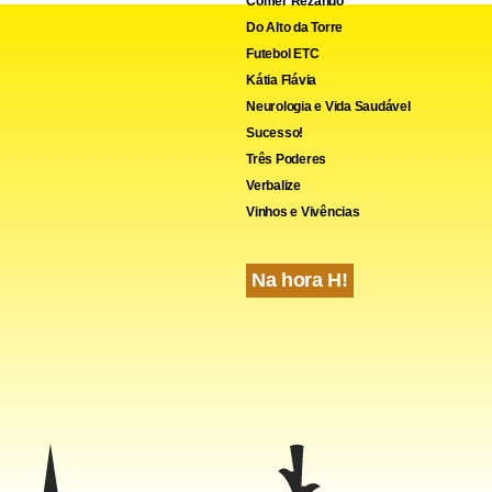
Comer Rezando
Do Alto da Torre
Futebol ETC
Kátia Flávia
Neurologia e Vida Saudável
Sucesso!
Três Poderes
Verbalize
Vinhos e Vivências
Na hora H!