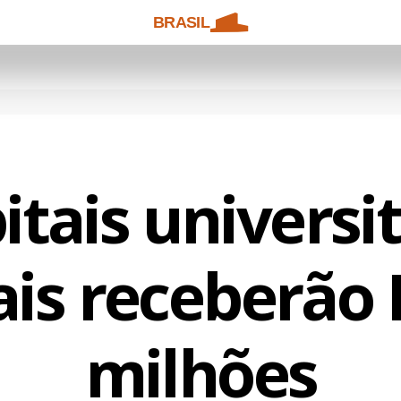
BRASIL
tais universi
ais receberão 
milhões