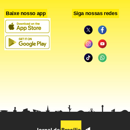
com a Comissão de Trabalho, de Administração e Serviço
Público.
Baixe nosso app
Siga nossas redes
Facebook
WhatsApp
LinkedIn
Twitter
X
Telegram
Share